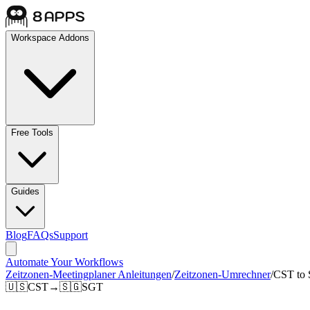
Workspace Addons
Free Tools
Guides
Blog
FAQs
Support
Automate Your Workflows
Zeitzonen-Meetingplaner Anleitungen
/
Zeitzonen-Umrechner
/
CST to
🇺🇸
CST
→
🇸🇬
SGT