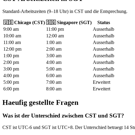
Standard-Arbeitszeiten (9–18 Uhr) in CST und die Entsprechung.
🇺🇸
Chicago
(
CST
)
🇸🇬
Singapore
(
SGT
)
Status
9
:00
am
11
:00
pm
Ausserhalb
10
:00
am
12
:00
am
Ausserhalb
11
:00
am
1
:00
am
Ausserhalb
12
:00
pm
2
:00
am
Ausserhalb
1
:00
pm
3
:00
am
Ausserhalb
2
:00
pm
4
:00
am
Ausserhalb
3
:00
pm
5
:00
am
Ausserhalb
4
:00
pm
6
:00
am
Ausserhalb
5
:00
pm
7
:00
am
Erweitert
6
:00
pm
8
:00
am
Erweitert
Haeufig gestellte Fragen
Was ist der Unterschied zwischen CST und SGT?
CST ist UTC-6 und SGT ist UTC+8. Der Unterschied betraegt 14 St