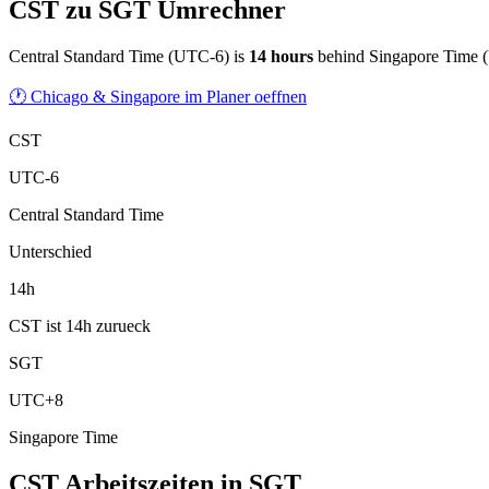
CST zu SGT Umrechner
Central Standard Time
(
UTC-6
) is
14
hour
s
behind
Singapore Time
(
🕐 Chicago & Singapore im Planer oeffnen
CST
UTC-6
Central Standard Time
Unterschied
14h
CST ist 14h zurueck
SGT
UTC+8
Singapore Time
CST Arbeitszeiten
in
SGT