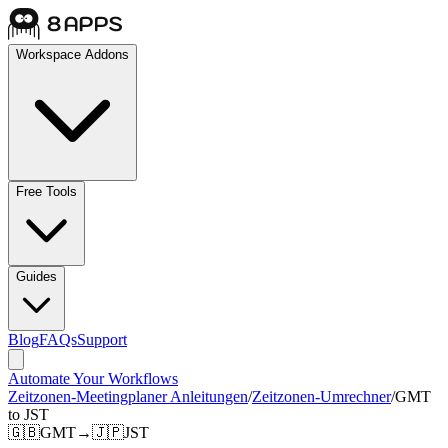
Workspace Addons
Free Tools
Guides
Blog
FAQs
Support
Automate Your Workflows
Zeitzonen-Meetingplaner Anleitungen
/
Zeitzonen-Umrechner
/
GMT
to JST
🇬🇧
GMT
→
🇯🇵
JST