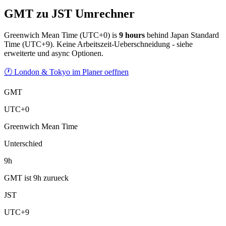
GMT zu JST Umrechner
Greenwich Mean Time
(
UTC+0
) is
9
hour
s
behind
Japan Standard
Time
(
UTC+9
).
Keine Arbeitszeit-Ueberschneidung - siehe
erweiterte und async Optionen.
🕐 London & Tokyo im Planer oeffnen
GMT
UTC+0
Greenwich Mean Time
Unterschied
9h
GMT ist 9h zurueck
JST
UTC+9