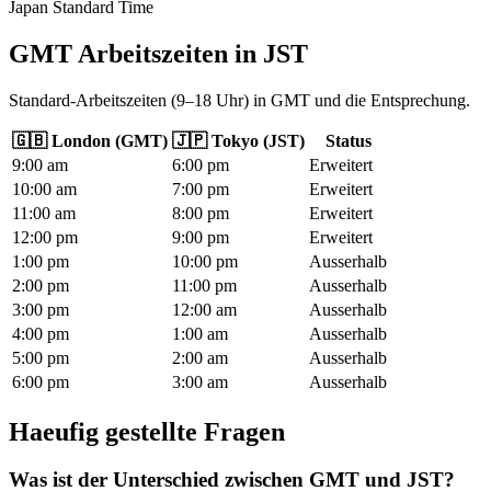
Japan Standard Time
GMT Arbeitszeiten
in
JST
Standard-Arbeitszeiten (9–18 Uhr) in GMT und die Entsprechung.
🇬🇧
London
(
GMT
)
🇯🇵
Tokyo
(
JST
)
Status
9
:00
am
6
:00
pm
Erweitert
10
:00
am
7
:00
pm
Erweitert
11
:00
am
8
:00
pm
Erweitert
12
:00
pm
9
:00
pm
Erweitert
1
:00
pm
10
:00
pm
Ausserhalb
2
:00
pm
11
:00
pm
Ausserhalb
3
:00
pm
12
:00
am
Ausserhalb
4
:00
pm
1
:00
am
Ausserhalb
5
:00
pm
2
:00
am
Ausserhalb
6
:00
pm
3
:00
am
Ausserhalb
Haeufig gestellte Fragen
Was ist der Unterschied zwischen GMT und JST?