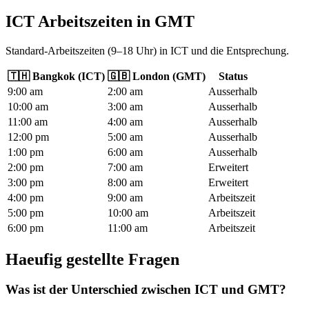
ICT Arbeitszeiten
in
GMT
Standard-Arbeitszeiten (9–18 Uhr) in ICT und die Entsprechung.
🇹🇭
Bangkok
(
ICT
)
🇬🇧
London
(
GMT
)
Status
9
:00
am
2
:00
am
Ausserhalb
10
:00
am
3
:00
am
Ausserhalb
11
:00
am
4
:00
am
Ausserhalb
12
:00
pm
5
:00
am
Ausserhalb
1
:00
pm
6
:00
am
Ausserhalb
2
:00
pm
7
:00
am
Erweitert
3
:00
pm
8
:00
am
Erweitert
4
:00
pm
9
:00
am
Arbeitszeit
5
:00
pm
10
:00
am
Arbeitszeit
6
:00
pm
11
:00
am
Arbeitszeit
Haeufig gestellte Fragen
Was ist der Unterschied zwischen ICT und GMT?