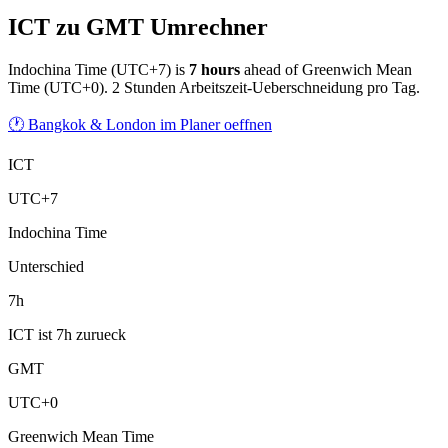
ICT zu GMT Umrechner
Indochina Time
(
UTC+7
) is
7
hour
s
ahead of
Greenwich Mean
Time
(
UTC+0
).
2 Stunden Arbeitszeit-Ueberschneidung pro Tag.
🕐 Bangkok & London im Planer oeffnen
ICT
UTC+7
Indochina Time
Unterschied
7h
ICT ist 7h zurueck
GMT
UTC+0
Greenwich Mean Time