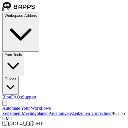
Workspace Addons
Free Tools
Guides
Blog
FAQs
Support
Automate Your Workflows
Zeitzonen-Meetingplaner Anleitungen
/
Zeitzonen-Umrechner
/
ICT to
GMT
🇹🇭
ICT
→
🇬🇧
GMT