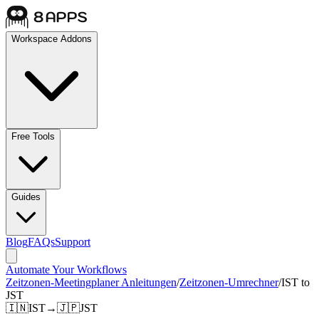
Workspace Addons
Free Tools
Guides
Blog
FAQs
Support
Automate Your Workflows
Zeitzonen-Meetingplaner Anleitungen
/
Zeitzonen-Umrechner
/
IST to
JST
🇮🇳
IST
→
🇯🇵
JST