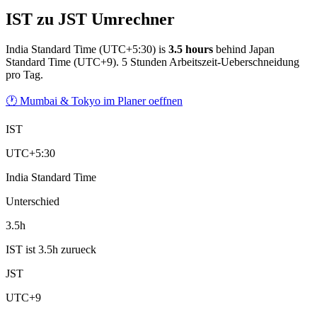
IST zu JST Umrechner
India Standard Time
(
UTC+5:30
) is
3.5
hour
s
behind
Japan
Standard Time
(
UTC+9
).
5 Stunden Arbeitszeit-Ueberschneidung
pro Tag.
🕐 Mumbai & Tokyo im Planer oeffnen
IST
UTC+5:30
India Standard Time
Unterschied
3.5h
IST ist 3.5h zurueck
JST
UTC+9