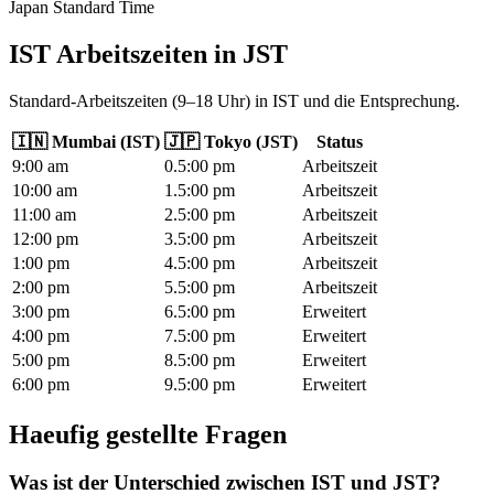
Japan Standard Time
IST Arbeitszeiten
in
JST
Standard-Arbeitszeiten (9–18 Uhr) in IST und die Entsprechung.
🇮🇳
Mumbai
(
IST
)
🇯🇵
Tokyo
(
JST
)
Status
9
:00
am
0.5
:00
pm
Arbeitszeit
10
:00
am
1.5
:00
pm
Arbeitszeit
11
:00
am
2.5
:00
pm
Arbeitszeit
12
:00
pm
3.5
:00
pm
Arbeitszeit
1
:00
pm
4.5
:00
pm
Arbeitszeit
2
:00
pm
5.5
:00
pm
Arbeitszeit
3
:00
pm
6.5
:00
pm
Erweitert
4
:00
pm
7.5
:00
pm
Erweitert
5
:00
pm
8.5
:00
pm
Erweitert
6
:00
pm
9.5
:00
pm
Erweitert
Haeufig gestellte Fragen
Was ist der Unterschied zwischen IST und JST?