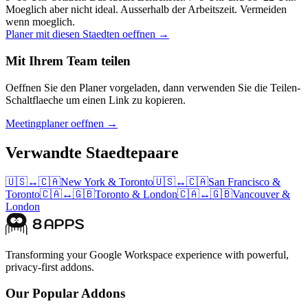
Moeglich aber nicht ideal.
Ausserhalb der Arbeitszeit. Vermeiden
wenn moeglich.
Planer mit diesen Staedten oeffnen →
Mit Ihrem Team teilen
Oeffnen Sie den Planer vorgeladen, dann verwenden Sie die Teilen-
Schaltflaeche um einen Link zu kopieren.
Meetingplaner oeffnen →
Verwandte Staedtepaare
🇺🇸
↔
🇨🇦
New York
&
Toronto
🇺🇸
↔
🇨🇦
San Francisco
&
Toronto
🇨🇦
↔
🇬🇧
Toronto
&
London
🇨🇦
↔
🇬🇧
Vancouver
&
London
Transforming your Google Workspace experience with powerful,
privacy-first addons.
Our Popular Addons