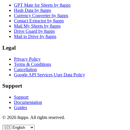
GPT Mate for Sheets by 8apps
Hash Data by 8apps
Currency Converter by 8apps
Contact Extractor by 8apps
Mail My Sheets by 8apps
Drive Guard by 8apps
Mail to Drive by 8apps
Legal
Privacy Policy
Terms & Conditions
Cancellation
Google API Services User Data Policy
Support
Support
Documentation
Guides
©
2026
8apps. All rights reserved.