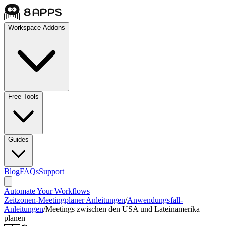
Workspace Addons
Free Tools
Guides
Blog
FAQs
Support
Automate Your Workflows
Zeitzonen-Meetingplaner Anleitungen
/
Anwendungsfall-
Anleitungen
/
Meetings zwischen den USA und Lateinamerika
planen