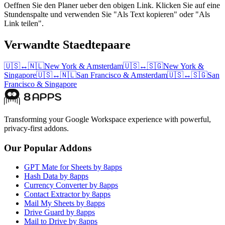
Oeffnen Sie den Planer ueber den obigen Link. Klicken Sie auf eine
Stundenspalte und verwenden Sie "Als Text kopieren" oder "Als
Link teilen".
Verwandte Staedtepaare
🇺🇸
↔
🇳🇱
New York
&
Amsterdam
🇺🇸
↔
🇸🇬
New York
&
Singapore
🇺🇸
↔
🇳🇱
San Francisco
&
Amsterdam
🇺🇸
↔
🇸🇬
San
Francisco
&
Singapore
Transforming your Google Workspace experience with powerful,
privacy-first addons.
Our Popular Addons
GPT Mate for Sheets by 8apps
Hash Data by 8apps
Currency Converter by 8apps
Contact Extractor by 8apps
Mail My Sheets by 8apps
Drive Guard by 8apps
Mail to Drive by 8apps