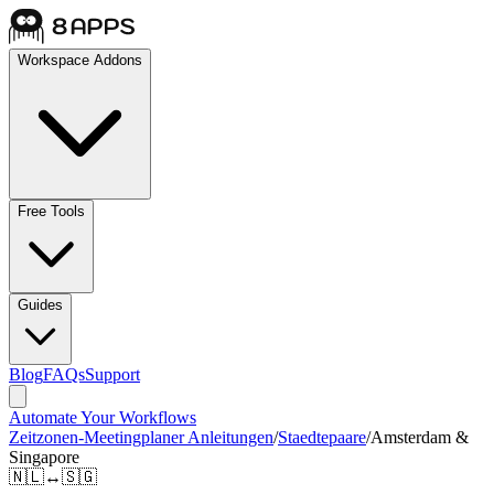
Workspace Addons
Free Tools
Guides
Blog
FAQs
Support
Automate Your Workflows
Zeitzonen-Meetingplaner Anleitungen
/
Staedtepaare
/
Amsterdam &
Singapore
🇳🇱
↔
🇸🇬