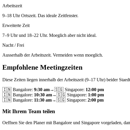
Arbeitszeit
9–18 Uhr Ortszeit. Das ideale Zeitfenster.
Erweiterte Zeit
7–9 Uhr und 18–22 Uhr. Moeglich aber nicht ideal.
Nacht / Frei
Ausserhalb der Arbeitszeit. Vermeiden wenn moeglich.
Empfohlene Meetingzeiten
Diese Zeiten liegen innerhalb der Arbeitszeit (9–17 Uhr) beider Staedt
🇮🇳
Bangalore
:
9:30 am
→
🇸🇬
Singapore
:
12:00 pm
🇮🇳
Bangalore
:
10:30 am
→
🇸🇬
Singapore
:
1:00 pm
🇮🇳
Bangalore
:
11:30 am
→
🇸🇬
Singapore
:
2:00 pm
Mit Ihrem Team teilen
Oeffnen Sie den Planer mit Bangalore und Singapore vorgeladen, dann