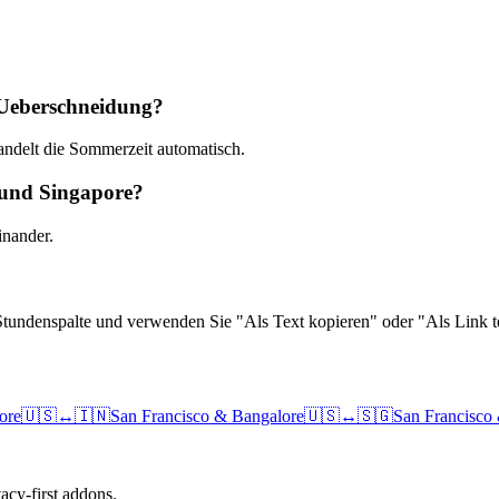
 Ueberschneidung?
andelt die Sommerzeit automatisch.
e und Singapore?
inander.
Stundenspalte und verwenden Sie "Als Text kopieren" oder "Als Link te
ore
🇺🇸
↔
🇮🇳
San Francisco
&
Bangalore
🇺🇸
↔
🇸🇬
San Francisco
cy-first addons.