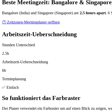
Beste Meetingzeit: Bangalore & Singapore
Bangalore
(
India
) and
Singapore
(
Singapore
) are
2.5
hour
s
apart
.
6 
🕐 Zeitzonen-Meetingplaner oeffnen
Arbeitszeit-Ueberschneidung
Stunden Unterschied
2.5h
Arbeitszeit-Ueberschneidung
6h
Terminplanung
✅ Einfach
So funktioniert das Farbraster
Der Planer verwendet ein Farbraster um auf einen Blick zu zeigen, we