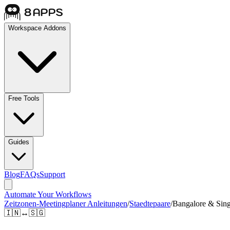
Workspace Addons
Free Tools
Guides
Blog
FAQs
Support
Automate Your Workflows
Zeitzonen-Meetingplaner Anleitungen
/
Staedtepaare
/
Bangalore & Sin
🇮🇳
↔
🇸🇬