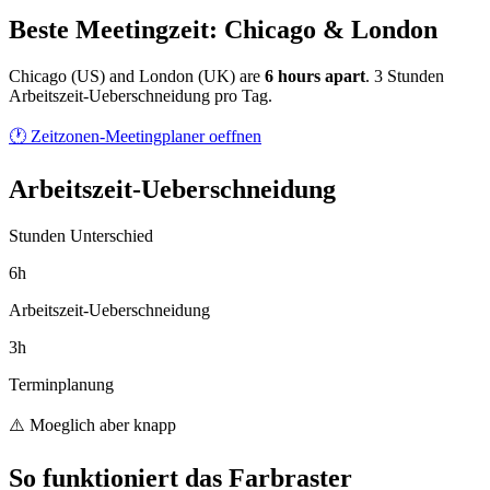
Beste Meetingzeit: Chicago & London
Chicago
(
US
) and
London
(
UK
) are
6
hour
s
apart
.
3 Stunden
Arbeitszeit-Ueberschneidung pro Tag.
🕐 Zeitzonen-Meetingplaner oeffnen
Arbeitszeit-Ueberschneidung
Stunden Unterschied
6h
Arbeitszeit-Ueberschneidung
3h
Terminplanung
⚠️ Moeglich aber knapp
So funktioniert das Farbraster