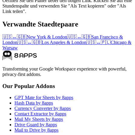
Oeffnen Sie den Planer ueber den obigen Link. Klicken Sie auf eine
Stundenspalte und verwenden Sie "Als Text kopieren" oder "Als
Link teilen".
Verwandte Staedtepaare
🇺🇸
↔
🇬🇧
New York
&
London
🇺🇸
↔
🇬🇧
San Francisco
&
London
🇺🇸
↔
🇬🇧
Los Angeles
&
London
🇺🇸
↔
🇵🇱
Chicago
&
Warsaw
Transforming your Google Workspace experience with powerful,
privacy-first addons.
Our Popular Addons
GPT Mate for Sheets by 8apps
Hash Data by 8apps
Currency Converter by 8apps
Contact Extractor by 8apps
Mail My Sheets by 8apps
Drive Guard by 8apps
Mail to Drive by 8apps