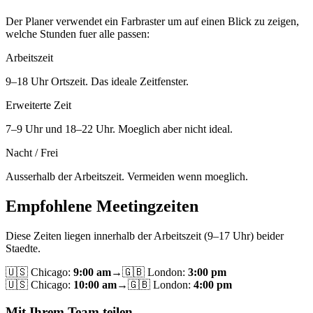
Der Planer verwendet ein Farbraster um auf einen Blick zu zeigen,
welche Stunden fuer alle passen:
Arbeitszeit
9–18 Uhr Ortszeit. Das ideale Zeitfenster.
Erweiterte Zeit
7–9 Uhr und 18–22 Uhr. Moeglich aber nicht ideal.
Nacht / Frei
Ausserhalb der Arbeitszeit. Vermeiden wenn moeglich.
Empfohlene Meetingzeiten
Diese Zeiten liegen innerhalb der Arbeitszeit (9–17 Uhr) beider
Staedte.
🇺🇸
Chicago
:
9:00 am
→
🇬🇧
London
:
3:00 pm
🇺🇸
Chicago
:
10:00 am
→
🇬🇧
London
:
4:00 pm
Mit Ihrem Team teilen