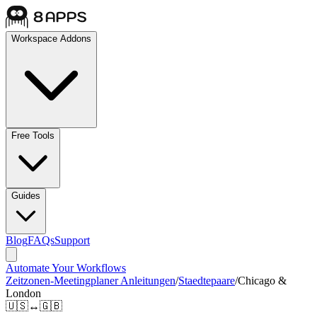
Workspace Addons
Free Tools
Guides
Blog
FAQs
Support
Automate Your Workflows
Zeitzonen-Meetingplaner Anleitungen
/
Staedtepaare
/
Chicago &
London
🇺🇸
↔
🇬🇧