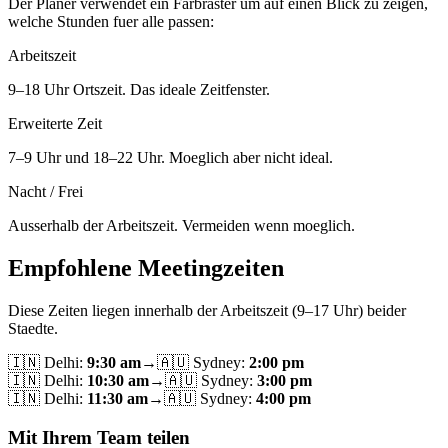
Der Planer verwendet ein Farbraster um auf einen Blick zu zeigen,
welche Stunden fuer alle passen:
Arbeitszeit
9–18 Uhr Ortszeit. Das ideale Zeitfenster.
Erweiterte Zeit
7–9 Uhr und 18–22 Uhr. Moeglich aber nicht ideal.
Nacht / Frei
Ausserhalb der Arbeitszeit. Vermeiden wenn moeglich.
Empfohlene Meetingzeiten
Diese Zeiten liegen innerhalb der Arbeitszeit (9–17 Uhr) beider
Staedte.
🇮🇳
Delhi
:
9:30 am
→
🇦🇺
Sydney
:
2:00 pm
🇮🇳
Delhi
:
10:30 am
→
🇦🇺
Sydney
:
3:00 pm
🇮🇳
Delhi
:
11:30 am
→
🇦🇺
Sydney
:
4:00 pm
Mit Ihrem Team teilen