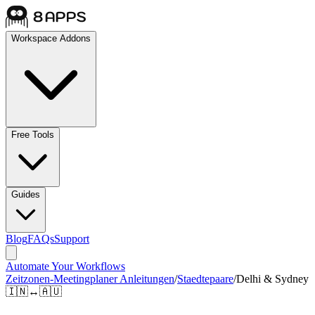
Workspace Addons
Free Tools
Guides
Blog
FAQs
Support
Automate Your Workflows
Zeitzonen-Meetingplaner Anleitungen
/
Staedtepaare
/
Delhi & Sydney
🇮🇳
↔
🇦🇺