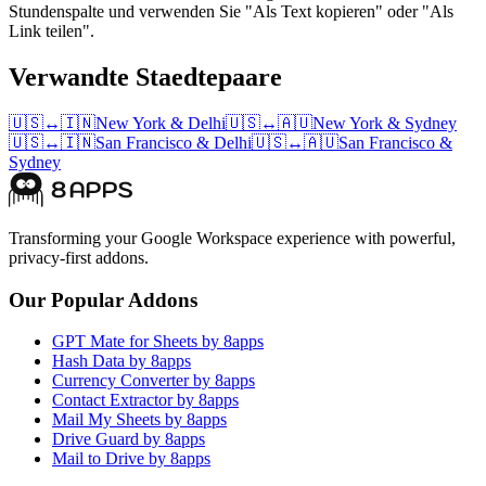
Stundenspalte und verwenden Sie "Als Text kopieren" oder "Als
Link teilen".
Verwandte Staedtepaare
🇺🇸
↔
🇮🇳
New York
&
Delhi
🇺🇸
↔
🇦🇺
New York
&
Sydney
🇺🇸
↔
🇮🇳
San Francisco
&
Delhi
🇺🇸
↔
🇦🇺
San Francisco
&
Sydney
Transforming your Google Workspace experience with powerful,
privacy-first addons.
Our Popular Addons
GPT Mate for Sheets by 8apps
Hash Data by 8apps
Currency Converter by 8apps
Contact Extractor by 8apps
Mail My Sheets by 8apps
Drive Guard by 8apps
Mail to Drive by 8apps