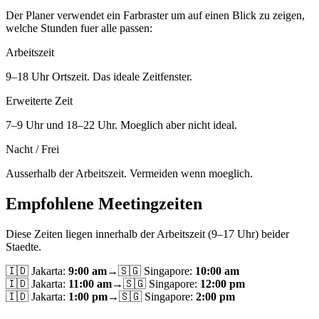
Der Planer verwendet ein Farbraster um auf einen Blick zu zeigen,
welche Stunden fuer alle passen:
Arbeitszeit
9–18 Uhr Ortszeit. Das ideale Zeitfenster.
Erweiterte Zeit
7–9 Uhr und 18–22 Uhr. Moeglich aber nicht ideal.
Nacht / Frei
Ausserhalb der Arbeitszeit. Vermeiden wenn moeglich.
Empfohlene Meetingzeiten
Diese Zeiten liegen innerhalb der Arbeitszeit (9–17 Uhr) beider
Staedte.
🇮🇩
Jakarta
:
9:00 am
→
🇸🇬
Singapore
:
10:00 am
🇮🇩
Jakarta
:
11:00 am
→
🇸🇬
Singapore
:
12:00 pm
🇮🇩
Jakarta
:
1:00 pm
→
🇸🇬
Singapore
:
2:00 pm