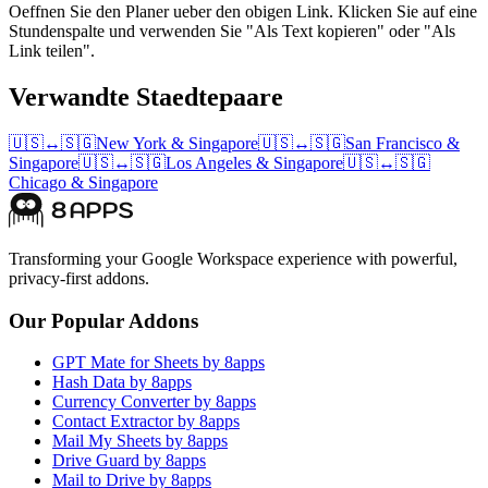
Oeffnen Sie den Planer ueber den obigen Link. Klicken Sie auf eine
Stundenspalte und verwenden Sie "Als Text kopieren" oder "Als
Link teilen".
Verwandte Staedtepaare
🇺🇸
↔
🇸🇬
New York
&
Singapore
🇺🇸
↔
🇸🇬
San Francisco
&
Singapore
🇺🇸
↔
🇸🇬
Los Angeles
&
Singapore
🇺🇸
↔
🇸🇬
Chicago
&
Singapore
Transforming your Google Workspace experience with powerful,
privacy-first addons.
Our Popular Addons
GPT Mate for Sheets by 8apps
Hash Data by 8apps
Currency Converter by 8apps
Contact Extractor by 8apps
Mail My Sheets by 8apps
Drive Guard by 8apps
Mail to Drive by 8apps