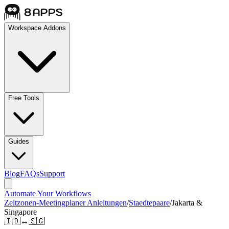
Workspace Addons
Free Tools
Guides
Blog
FAQs
Support
Automate Your Workflows
Zeitzonen-Meetingplaner Anleitungen
/
Staedtepaare
/
Jakarta &
Singapore
🇮🇩
↔
🇸🇬