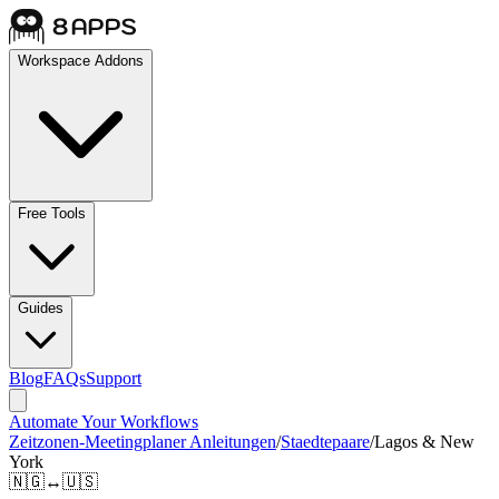
Workspace Addons
Free Tools
Guides
Blog
FAQs
Support
Automate Your Workflows
Zeitzonen-Meetingplaner Anleitungen
/
Staedtepaare
/
Lagos & New
York
🇳🇬
↔
🇺🇸