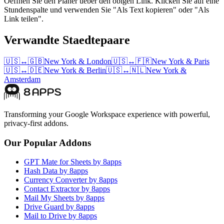
Oeffnen Sie den Planer ueber den obigen Link. Klicken Sie auf eine
Stundenspalte und verwenden Sie "Als Text kopieren" oder "Als
Link teilen".
Verwandte Staedtepaare
🇺🇸
↔
🇬🇧
New York
&
London
🇺🇸
↔
🇫🇷
New York
&
Paris
🇺🇸
↔
🇩🇪
New York
&
Berlin
🇺🇸
↔
🇳🇱
New York
&
Amsterdam
Transforming your Google Workspace experience with powerful,
privacy-first addons.
Our Popular Addons
GPT Mate for Sheets by 8apps
Hash Data by 8apps
Currency Converter by 8apps
Contact Extractor by 8apps
Mail My Sheets by 8apps
Drive Guard by 8apps
Mail to Drive by 8apps