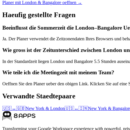
Planer mit London & Bangalore oeffnen →
Haeufig gestellte Fragen
Beeinflusst die Sommerzeit die London–Bangalore U
Ja. Der Planer verwendet die Zeitzonendaten Ihres Browsers und beh
Wie gross ist der Zeitunterschied zwischen London u
In der Standardzeit liegen London und Bangalore 5.5 Stunden ausein
Wie teile ich die Meetingzeit mit meinem Team?
Oeffnen Sie den Planer ueber den obigen Link. Klicken Sie auf eine 
Verwandte Staedtepaare
🇺🇸
↔
🇬🇧
New York
&
London
🇺🇸
↔
🇮🇳
New York
&
Bangalor
Transforming your Google Workspace experience with powerful, priva