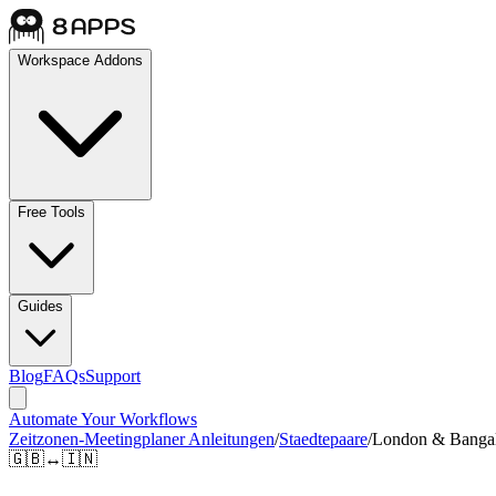
Workspace Addons
Free Tools
Guides
Blog
FAQs
Support
Automate Your Workflows
Zeitzonen-Meetingplaner Anleitungen
/
Staedtepaare
/
London & Banga
🇬🇧
↔
🇮🇳