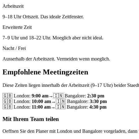
Arbeitszeit
9–18 Uhr Ortszeit. Das ideale Zeitfenster.
Erweiterte Zeit
7–9 Uhr und 18–22 Uhr. Moeglich aber nicht ideal.
Nacht / Frei
Ausserhalb der Arbeitszeit. Vermeiden wenn moeglich.
Empfohlene Meetingzeiten
Diese Zeiten liegen innerhalb der Arbeitszeit (9–17 Uhr) beider Staedt
🇬🇧
London
:
9:00 am
→
🇮🇳
Bangalore
:
2:30 pm
🇬🇧
London
:
10:00 am
→
🇮🇳
Bangalore
:
3:30 pm
🇬🇧
London
:
11:00 am
→
🇮🇳
Bangalore
:
4:30 pm
Mit Ihrem Team teilen
Oeffnen Sie den Planer mit London und Bangalore vorgeladen, dann t