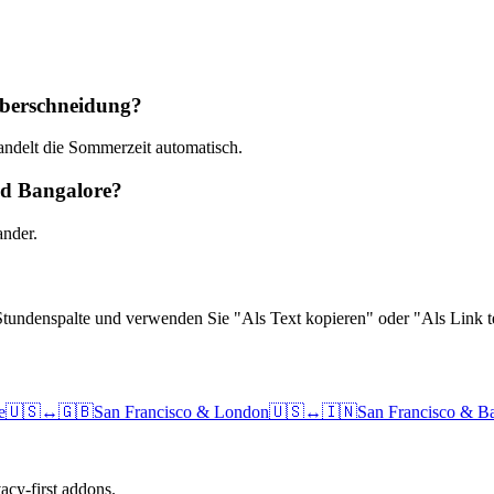
eberschneidung?
andelt die Sommerzeit automatisch.
nd Bangalore?
ander.
Stundenspalte und verwenden Sie "Als Text kopieren" oder "Als Link te
e
🇺🇸
↔
🇬🇧
San Francisco
&
London
🇺🇸
↔
🇮🇳
San Francisco
&
Ba
cy-first addons.