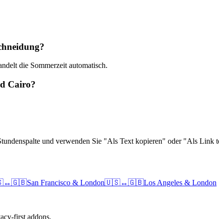
schneidung?
andelt die Sommerzeit automatisch.
nd Cairo?
Stundenspalte und verwenden Sie "Als Text kopieren" oder "Als Link te

↔
🇬🇧
San Francisco
&
London
🇺🇸
↔
🇬🇧
Los Angeles
&
London
cy-first addons.