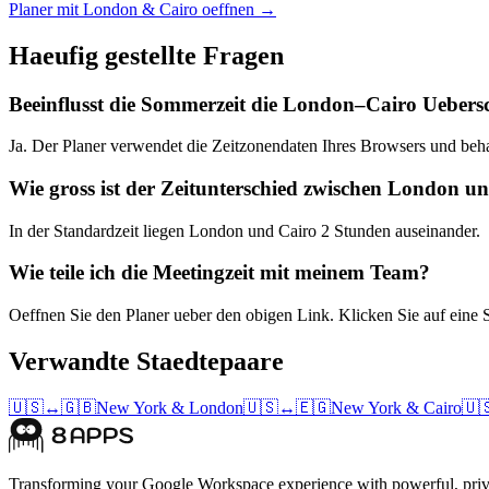
Planer mit London & Cairo oeffnen →
Haeufig gestellte Fragen
Beeinflusst die Sommerzeit die London–Cairo Ueber
Ja. Der Planer verwendet die Zeitzonendaten Ihres Browsers und beh
Wie gross ist der Zeitunterschied zwischen London u
In der Standardzeit liegen London und Cairo 2 Stunden auseinander.
Wie teile ich die Meetingzeit mit meinem Team?
Oeffnen Sie den Planer ueber den obigen Link. Klicken Sie auf eine 
Verwandte Staedtepaare
🇺🇸
↔
🇬🇧
New York
&
London
🇺🇸
↔
🇪🇬
New York
&
Cairo
🇺
Transforming your Google Workspace experience with powerful, priva