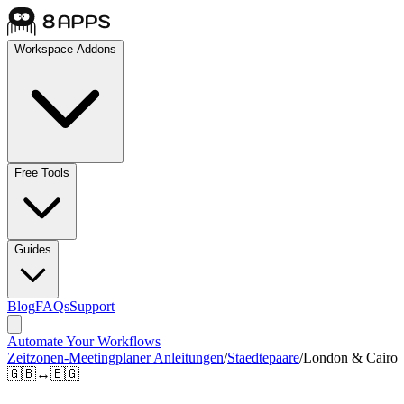
Workspace Addons
Free Tools
Guides
Blog
FAQs
Support
Automate Your Workflows
Zeitzonen-Meetingplaner Anleitungen
/
Staedtepaare
/
London & Cairo
🇬🇧
↔
🇪🇬