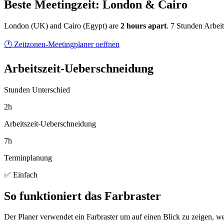
Beste Meetingzeit: London & Cairo
London
(
UK
) and
Cairo
(
Egypt
) are
2
hour
s
apart
.
7 Stunden Arbei
🕐 Zeitzonen-Meetingplaner oeffnen
Arbeitszeit-Ueberschneidung
Stunden Unterschied
2h
Arbeitszeit-Ueberschneidung
7h
Terminplanung
✅ Einfach
So funktioniert das Farbraster
Der Planer verwendet ein Farbraster um auf einen Blick zu zeigen, we