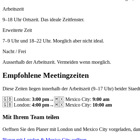
Arbeitszeit
9–18 Uhr Ortszeit. Das ideale Zeitfenster.
Erweiterte Zeit
7–9 Uhr und 18–22 Uhr. Moeglich aber nicht ideal.
Nacht / Frei
Ausserhalb der Arbeitszeit. Vermeiden wenn moeglich.
Empfohlene Meetingzeiten
Diese Zeiten liegen innerhalb der Arbeitszeit (9–17 Uhr) beider Staedt
🇬🇧
London
:
3:00 pm
→
🇲🇽
Mexico City
:
9:00 am
🇬🇧
London
:
4:00 pm
→
🇲🇽
Mexico City
:
10:00 am
Mit Ihrem Team teilen
Oeffnen Sie den Planer mit London und Mexico City vorgeladen, dann
Planer mit London & Mexico City oeffnen →