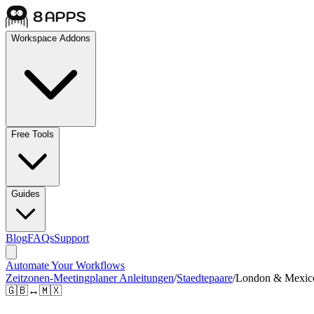
Workspace Addons
Free Tools
Guides
Blog
FAQs
Support
Automate Your Workflows
Zeitzonen-Meetingplaner Anleitungen
/
Staedtepaare
/
London & Mexico
🇬🇧
↔
🇲🇽