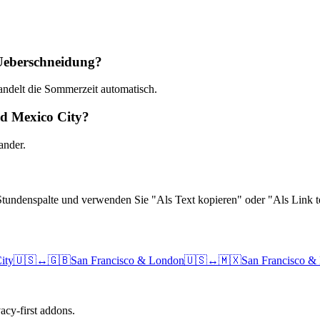
 Ueberschneidung?
andelt die Sommerzeit automatisch.
nd Mexico City?
ander.
Stundenspalte und verwenden Sie "Als Text kopieren" oder "Als Link te
ity
🇺🇸
↔
🇬🇧
San Francisco
&
London
🇺🇸
↔
🇲🇽
San Francisco
&
cy-first addons.