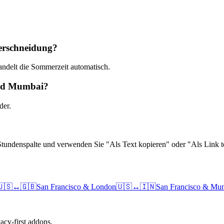
erschneidung?
andelt die Sommerzeit automatisch.
 und Mumbai?
der.
Stundenspalte und verwenden Sie "Als Text kopieren" oder "Als Link te
🇺🇸
↔
🇬🇧
San Francisco
&
London
🇺🇸
↔
🇮🇳
San Francisco
&
Mum
cy-first addons.