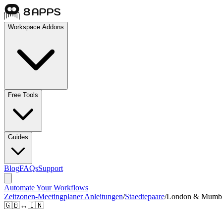
Workspace Addons
Free Tools
Guides
Blog
FAQs
Support
Automate Your Workflows
Zeitzonen-Meetingplaner Anleitungen
/
Staedtepaare
/
London & Mumb
🇬🇧
↔
🇮🇳