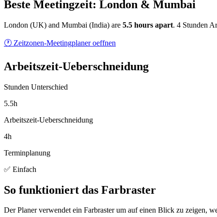
Beste Meetingzeit: London & Mumbai
London
(
UK
) and
Mumbai
(
India
) are
5.5
hour
s
apart
.
4 Stunden Ar
🕐 Zeitzonen-Meetingplaner oeffnen
Arbeitszeit-Ueberschneidung
Stunden Unterschied
5.5h
Arbeitszeit-Ueberschneidung
4h
Terminplanung
✅ Einfach
So funktioniert das Farbraster
Der Planer verwendet ein Farbraster um auf einen Blick zu zeigen, we