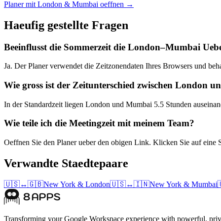
Planer mit London & Mumbai oeffnen →
Haeufig gestellte Fragen
Beeinflusst die Sommerzeit die London–Mumbai Ueb
Ja. Der Planer verwendet die Zeitzonendaten Ihres Browsers und beh
Wie gross ist der Zeitunterschied zwischen London
In der Standardzeit liegen London und Mumbai 5.5 Stunden auseinan
Wie teile ich die Meetingzeit mit meinem Team?
Oeffnen Sie den Planer ueber den obigen Link. Klicken Sie auf eine 
Verwandte Staedtepaare
🇺🇸
↔
🇬🇧
New York
&
London
🇺🇸
↔
🇮🇳
New York
&
Mumbai
Transforming your Google Workspace experience with powerful, priva