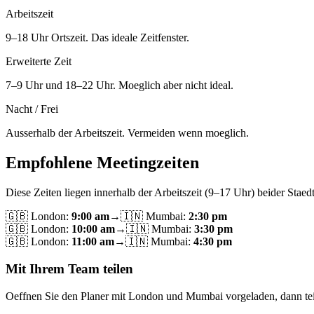
Arbeitszeit
9–18 Uhr Ortszeit. Das ideale Zeitfenster.
Erweiterte Zeit
7–9 Uhr und 18–22 Uhr. Moeglich aber nicht ideal.
Nacht / Frei
Ausserhalb der Arbeitszeit. Vermeiden wenn moeglich.
Empfohlene Meetingzeiten
Diese Zeiten liegen innerhalb der Arbeitszeit (9–17 Uhr) beider Staedt
🇬🇧
London
:
9:00 am
→
🇮🇳
Mumbai
:
2:30 pm
🇬🇧
London
:
10:00 am
→
🇮🇳
Mumbai
:
3:30 pm
🇬🇧
London
:
11:00 am
→
🇮🇳
Mumbai
:
4:30 pm
Mit Ihrem Team teilen
Oeffnen Sie den Planer mit London und Mumbai vorgeladen, dann tei