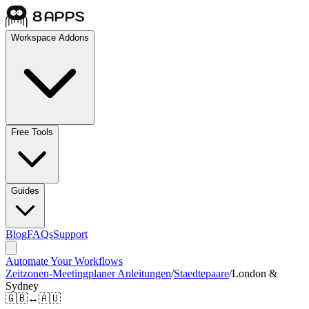
Workspace Addons
Free Tools
Guides
Blog
FAQs
Support
Automate Your Workflows
Zeitzonen-Meetingplaner Anleitungen
/
Staedtepaare
/
London &
Sydney
🇬🇧
↔
🇦🇺