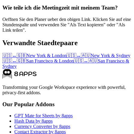
Wie teile ich die Meetingzeit mit meinem Team?
Oeffnen Sie den Planer ueber den obigen Link. Klicken Sie auf eine
Stundenspalte und verwenden Sie "Als Text kopieren" oder "Als
Link teilen".
Verwandte Staedtepaare
🇺🇸
↔
🇬🇧
New York
&
London
🇺🇸
↔
🇦🇺
New York
&
Sydney
🇺🇸
↔
🇬🇧
San Francisco
&
London
🇺🇸
↔
🇦🇺
San Francisco
&
Sydney
Transforming your Google Workspace experience with powerful,
privacy-first addons.
Our Popular Addons
GPT Mate for Sheets by 8apps
Hash Data by 8apps
Currency Converter by 8apps
Contact Extractor by 8apps