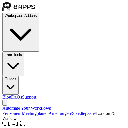
Workspace Addons
Free Tools
Guides
Blog
FAQs
Support
Automate Your Workflows
Zeitzonen-Meetingplaner Anleitungen
/
Staedtepaare
/
London &
Warsaw
🇬🇧
↔
🇵🇱