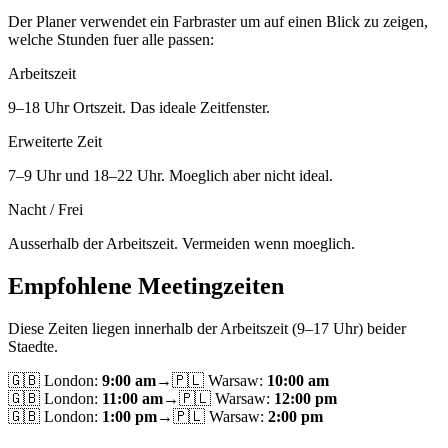
Der Planer verwendet ein Farbraster um auf einen Blick zu zeigen,
welche Stunden fuer alle passen:
Arbeitszeit
9–18 Uhr Ortszeit. Das ideale Zeitfenster.
Erweiterte Zeit
7–9 Uhr und 18–22 Uhr. Moeglich aber nicht ideal.
Nacht / Frei
Ausserhalb der Arbeitszeit. Vermeiden wenn moeglich.
Empfohlene Meetingzeiten
Diese Zeiten liegen innerhalb der Arbeitszeit (9–17 Uhr) beider
Staedte.
🇬🇧
London
:
9:00 am
→
🇵🇱
Warsaw
:
10:00 am
🇬🇧
London
:
11:00 am
→
🇵🇱
Warsaw
:
12:00 pm
🇬🇧
London
:
1:00 pm
→
🇵🇱
Warsaw
:
2:00 pm