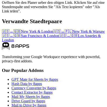
Oeffnen Sie den Planer ueber den obigen Link. Klicken Sie auf eine
Stundenspalte und verwenden Sie "Als Text kopieren" oder "Als
Link teilen".
Verwandte Staedtepaare
🇺🇸
↔
🇬🇧
New York
&
London
🇺🇸
↔
🇵🇱
New York
&
Warsaw
🇺🇸
↔
🇬🇧
San Francisco
&
London
🇺🇸
↔
🇬🇧
Los Angeles
&
London
Transforming your Google Workspace experience with powerful,
privacy-first addons.
Our Popular Addons
GPT Mate for Sheets by 8apps
Hash Data by 8apps
Currency Converter by 8apps
Contact Extractor by 8apps
Mail My Sheets by 8apps
Drive Guard by 8apps
Mail to Drive by 8apps