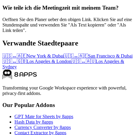
Wie teile ich die Meetingzeit mit meinem Team?
Oeffnen Sie den Planer ueber den obigen Link. Klicken Sie auf eine
Stundenspalte und verwenden Sie "Als Text kopieren" oder "Als
Link teilen".
Verwandte Staedtepaare
🇺🇸
↔
🇦🇪
New York
&
Dubai
🇺🇸
↔
🇦🇪
San Francisco
&
Dubai
🇺🇸
↔
🇬🇧
Los Angeles
&
London
🇺🇸
↔
🇦🇺
Los Angeles
&
Sydney
Transforming your Google Workspace experience with powerful,
privacy-first addons.
Our Popular Addons
GPT Mate for Sheets by 8apps
Hash Data by 8apps
Currency Converter by 8apps
Contact Extractor by 8apps