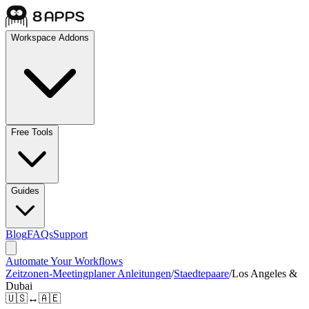
Workspace Addons
Free Tools
Guides
Blog
FAQs
Support
Automate Your Workflows
Zeitzonen-Meetingplaner Anleitungen
/
Staedtepaare
/
Los Angeles &
Dubai
🇺🇸
↔
🇦🇪