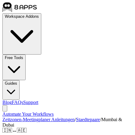
Workspace Addons
Free Tools
Guides
Blog
FAQs
Support
Automate Your Workflows
Zeitzonen-Meetingplaner Anleitungen
/
Staedtepaare
/
Mumbai &
Dubai
🇮🇳
↔
🇦🇪