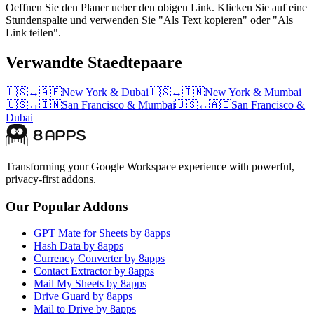
Oeffnen Sie den Planer ueber den obigen Link. Klicken Sie auf eine
Stundenspalte und verwenden Sie "Als Text kopieren" oder "Als
Link teilen".
Verwandte Staedtepaare
🇺🇸
↔
🇦🇪
New York
&
Dubai
🇺🇸
↔
🇮🇳
New York
&
Mumbai
🇺🇸
↔
🇮🇳
San Francisco
&
Mumbai
🇺🇸
↔
🇦🇪
San Francisco
&
Dubai
Transforming your Google Workspace experience with powerful,
privacy-first addons.
Our Popular Addons
GPT Mate for Sheets by 8apps
Hash Data by 8apps
Currency Converter by 8apps
Contact Extractor by 8apps
Mail My Sheets by 8apps
Drive Guard by 8apps
Mail to Drive by 8apps