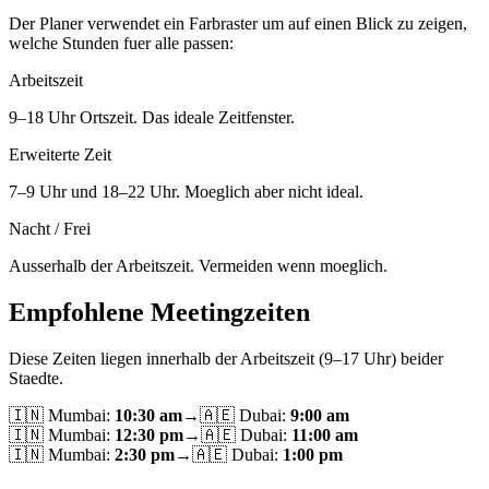
Der Planer verwendet ein Farbraster um auf einen Blick zu zeigen,
welche Stunden fuer alle passen:
Arbeitszeit
9–18 Uhr Ortszeit. Das ideale Zeitfenster.
Erweiterte Zeit
7–9 Uhr und 18–22 Uhr. Moeglich aber nicht ideal.
Nacht / Frei
Ausserhalb der Arbeitszeit. Vermeiden wenn moeglich.
Empfohlene Meetingzeiten
Diese Zeiten liegen innerhalb der Arbeitszeit (9–17 Uhr) beider
Staedte.
🇮🇳
Mumbai
:
10:30 am
→
🇦🇪
Dubai
:
9:00 am
🇮🇳
Mumbai
:
12:30 pm
→
🇦🇪
Dubai
:
11:00 am
🇮🇳
Mumbai
:
2:30 pm
→
🇦🇪
Dubai
:
1:00 pm