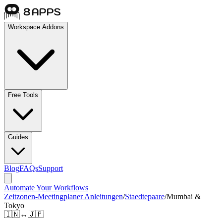
Workspace Addons
Free Tools
Guides
Blog
FAQs
Support
Automate Your Workflows
Zeitzonen-Meetingplaner Anleitungen
/
Staedtepaare
/
Mumbai &
Tokyo
🇮🇳
↔
🇯🇵