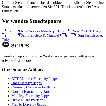
Oeffnen Sie den Planer ueber den obigen Link. Klicken Sie auf eine
Stundenspalte und verwenden Sie "Als Text kopieren" oder "Als
Link teilen".
Verwandte Staedtepaare
🇺🇸
↔
🇮🇳
New York
&
Mumbai
🇺🇸
↔
🇯🇵
New York
&
Tokyo
🇺🇸
↔
🇮🇳
San Francisco
&
Mumbai
🇺🇸
↔
🇯🇵
San Francisco
&
Tokyo
Transforming your Google Workspace experience with powerful,
privacy-first addons.
Our Popular Addons
GPT Mate for Sheets by 8apps
Hash Data by 8apps
Currency Converter by 8apps
Contact Extractor by 8apps
Mail My Sheets by 8apps
Drive Guard by 8apps
Mail to Drive by 8apps