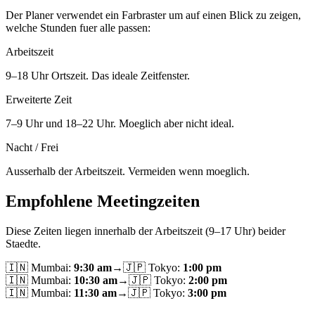
Der Planer verwendet ein Farbraster um auf einen Blick zu zeigen,
welche Stunden fuer alle passen:
Arbeitszeit
9–18 Uhr Ortszeit. Das ideale Zeitfenster.
Erweiterte Zeit
7–9 Uhr und 18–22 Uhr. Moeglich aber nicht ideal.
Nacht / Frei
Ausserhalb der Arbeitszeit. Vermeiden wenn moeglich.
Empfohlene Meetingzeiten
Diese Zeiten liegen innerhalb der Arbeitszeit (9–17 Uhr) beider
Staedte.
🇮🇳
Mumbai
:
9:30 am
→
🇯🇵
Tokyo
:
1:00 pm
🇮🇳
Mumbai
:
10:30 am
→
🇯🇵
Tokyo
:
2:00 pm
🇮🇳
Mumbai
:
11:30 am
→
🇯🇵
Tokyo
:
3:00 pm