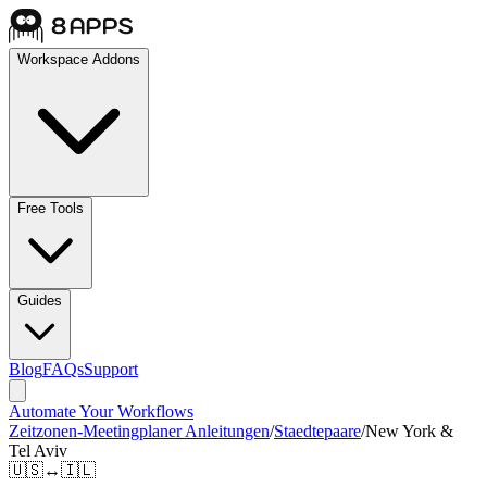
Workspace Addons
Free Tools
Guides
Blog
FAQs
Support
Automate Your Workflows
Zeitzonen-Meetingplaner Anleitungen
/
Staedtepaare
/
New York &
Tel Aviv
🇺🇸
↔
🇮🇱