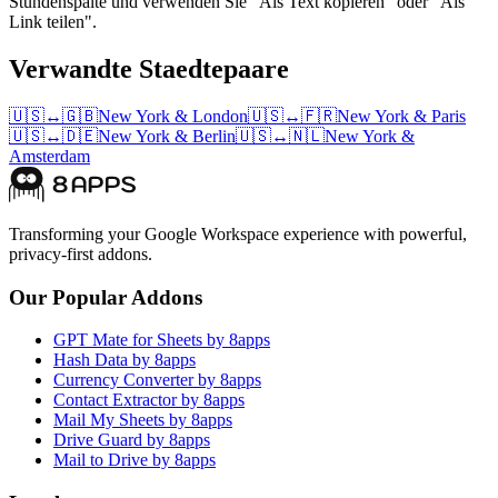
Stundenspalte und verwenden Sie "Als Text kopieren" oder "Als
Link teilen".
Verwandte Staedtepaare
🇺🇸
↔
🇬🇧
New York
&
London
🇺🇸
↔
🇫🇷
New York
&
Paris
🇺🇸
↔
🇩🇪
New York
&
Berlin
🇺🇸
↔
🇳🇱
New York
&
Amsterdam
Transforming your Google Workspace experience with powerful,
privacy-first addons.
Our Popular Addons
GPT Mate for Sheets by 8apps
Hash Data by 8apps
Currency Converter by 8apps
Contact Extractor by 8apps
Mail My Sheets by 8apps
Drive Guard by 8apps
Mail to Drive by 8apps