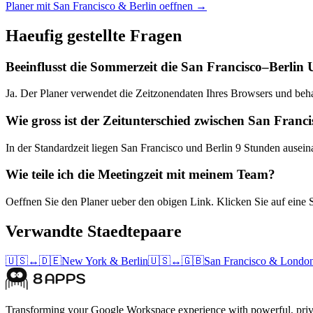
Planer mit San Francisco & Berlin oeffnen →
Haeufig gestellte Fragen
Beeinflusst die Sommerzeit die San Francisco–Berlin
Ja. Der Planer verwendet die Zeitzonendaten Ihres Browsers und beh
Wie gross ist der Zeitunterschied zwischen San Franc
In der Standardzeit liegen San Francisco und Berlin 9 Stunden ausein
Wie teile ich die Meetingzeit mit meinem Team?
Oeffnen Sie den Planer ueber den obigen Link. Klicken Sie auf eine 
Verwandte Staedtepaare
🇺🇸
↔
🇩🇪
New York
&
Berlin
🇺🇸
↔
🇬🇧
San Francisco
&
Londo
Transforming your Google Workspace experience with powerful, priva