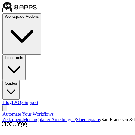
Workspace Addons
Free Tools
Guides
Blog
FAQs
Support
Automate Your Workflows
Zeitzonen-Meetingplaner Anleitungen
/
Staedtepaare
/
San Francisco & 
🇺🇸
↔
🇩🇪