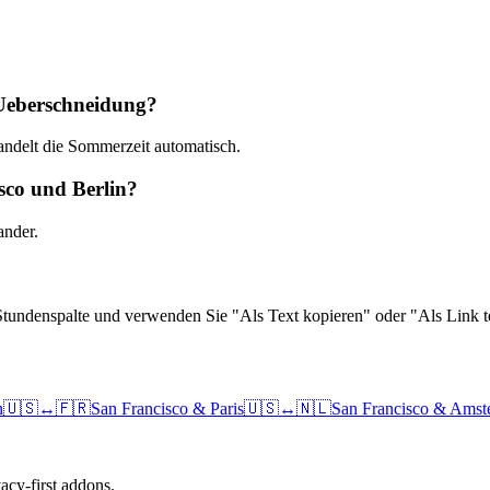
 Ueberschneidung?
andelt die Sommerzeit automatisch.
isco und Berlin?
ander.
Stundenspalte und verwenden Sie "Als Text kopieren" oder "Als Link te
n
🇺🇸
↔
🇫🇷
San Francisco
&
Paris
🇺🇸
↔
🇳🇱
San Francisco
&
Amst
cy-first addons.