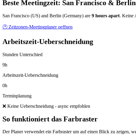
Beste Meetingzeit: San Francisco & Berlin
San Francisco
(
US
) and
Berlin
(
Germany
) are
9
hour
s
apart
.
Keine A
🕐 Zeitzonen-Meetingplaner oeffnen
Arbeitszeit-Ueberschneidung
Stunden Unterschied
9h
Arbeitszeit-Ueberschneidung
0h
Terminplanung
❌ Keine Ueberschneidung - async empfohlen
So funktioniert das Farbraster
Der Planer verwendet ein Farbraster um auf einen Blick zu zeigen, we