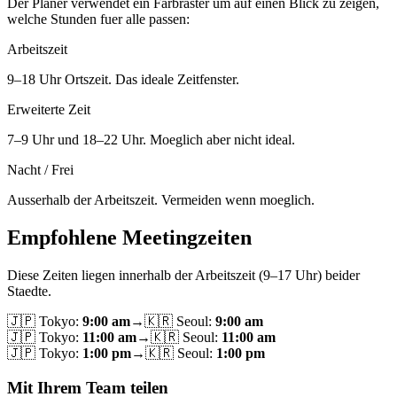
Der Planer verwendet ein Farbraster um auf einen Blick zu zeigen,
welche Stunden fuer alle passen:
Arbeitszeit
9–18 Uhr Ortszeit. Das ideale Zeitfenster.
Erweiterte Zeit
7–9 Uhr und 18–22 Uhr. Moeglich aber nicht ideal.
Nacht / Frei
Ausserhalb der Arbeitszeit. Vermeiden wenn moeglich.
Empfohlene Meetingzeiten
Diese Zeiten liegen innerhalb der Arbeitszeit (9–17 Uhr) beider
Staedte.
🇯🇵
Tokyo
:
9:00 am
→
🇰🇷
Seoul
:
9:00 am
🇯🇵
Tokyo
:
11:00 am
→
🇰🇷
Seoul
:
11:00 am
🇯🇵
Tokyo
:
1:00 pm
→
🇰🇷
Seoul
:
1:00 pm
Mit Ihrem Team teilen