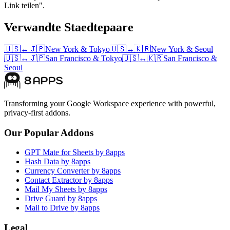
Link teilen".
Verwandte Staedtepaare
🇺🇸
↔
🇯🇵
New York
&
Tokyo
🇺🇸
↔
🇰🇷
New York
&
Seoul
🇺🇸
↔
🇯🇵
San Francisco
&
Tokyo
🇺🇸
↔
🇰🇷
San Francisco
&
Seoul
Transforming your Google Workspace experience with powerful,
privacy-first addons.
Our Popular Addons
GPT Mate for Sheets by 8apps
Hash Data by 8apps
Currency Converter by 8apps
Contact Extractor by 8apps
Mail My Sheets by 8apps
Drive Guard by 8apps
Mail to Drive by 8apps
Legal