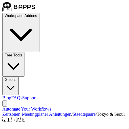
Workspace Addons
Free Tools
Guides
Blog
FAQs
Support
Automate Your Workflows
Zeitzonen-Meetingplaner Anleitungen
/
Staedtepaare
/
Tokyo & Seoul
🇯🇵
↔
🇰🇷