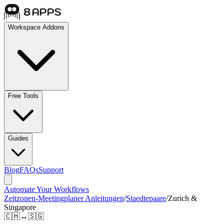
Workspace Addons
Free Tools
Guides
Blog
FAQs
Support
Automate Your Workflows
Zeitzonen-Meetingplaner Anleitungen
/
Staedtepaare
/
Zurich &
Singapore
🇨🇭
↔
🇸🇬