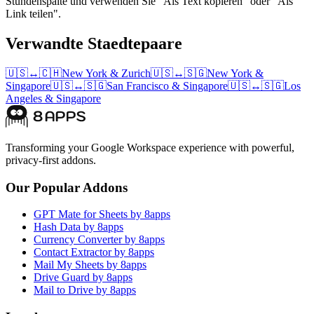
Stundenspalte und verwenden Sie "Als Text kopieren" oder "Als
Link teilen".
Verwandte Staedtepaare
🇺🇸
↔
🇨🇭
New York
&
Zurich
🇺🇸
↔
🇸🇬
New York
&
Singapore
🇺🇸
↔
🇸🇬
San Francisco
&
Singapore
🇺🇸
↔
🇸🇬
Los
Angeles
&
Singapore
Transforming your Google Workspace experience with powerful,
privacy-first addons.
Our Popular Addons
GPT Mate for Sheets by 8apps
Hash Data by 8apps
Currency Converter by 8apps
Contact Extractor by 8apps
Mail My Sheets by 8apps
Drive Guard by 8apps
Mail to Drive by 8apps