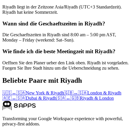
Riyadh liegt in der Zeitzone Asia/Riyadh (UTC+3 Standardzeit).
Riyadh hat keine Sommerzeit.
Wann sind die Geschaeftszeiten in Riyadh?
Die Geschaeftszeiten in Riyadh sind 8:00 am – 5:00 pm AST,
Monday – Friday (weekend: Sat–Sun).
Wie finde ich die beste Meetingzeit mit Riyadh?
Oeffnen Sie den Planer ueber den Link oben. Riyadh ist vorgeladen.
Fuegen Sie Ihre Stadt hinzu um die Ueberschneidung zu sehen.
Beliebte Paare mit Riyadh
🇺🇸
↔
🇸🇦
New York
&
Riyadh
🇬🇧
↔
🇸🇦
London
&
Riyadh
🇦🇪
↔
🇸🇦
Dubai
&
Riyadh
🇸🇦
↔
🇬🇧
Riyadh
&
London
Transforming your Google Workspace experience with powerful,
privacy-first addons.