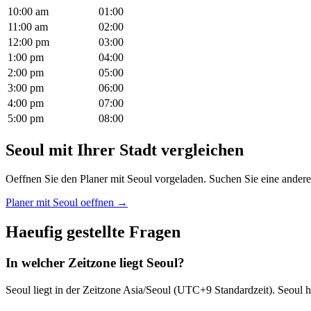
10
:00
am
01
:00
11
:00
am
02
:00
12
:00
pm
03
:00
1
:00
pm
04
:00
2
:00
pm
05
:00
3
:00
pm
06
:00
4
:00
pm
07
:00
5
:00
pm
08
:00
Seoul mit Ihrer Stadt vergleichen
Oeffnen Sie den Planer mit Seoul vorgeladen. Suchen Sie eine andere
Planer mit Seoul oeffnen →
Haeufig gestellte Fragen
In welcher Zeitzone liegt Seoul?
Seoul liegt in der Zeitzone Asia/Seoul (UTC+9 Standardzeit). Seoul 