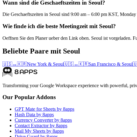
Wann sind die Geschaeftszeiten in Seoul?
Die Geschaeftszeiten in Seoul sind 9:00 am – 6:00 pm KST, Monday 
Wie finde ich die beste Meetingzeit mit Seoul?
Oeffnen Sie den Planer ueber den Link oben. Seoul ist vorgeladen. F
Beliebte Paare mit Seoul
🇺🇸
↔
🇰🇷
New York
&
Seoul
🇺🇸
↔
🇰🇷
San Francisco
&
Seoul

Transforming your Google Workspace experience with powerful, priva
Our Popular Addons
GPT Mate for Sheets by 8apps
Hash Data by 8apps
Currency Converter by 8apps
Contact Extractor by 8apps
Mail My Sheets by 8apps
Drive Guard by 8apps