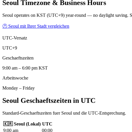
Seoul
Timezone & Business Hours
Seoul operates on KST (UTC+9) year-round — no daylight saving. So
🕐 Seoul mit Ihrer Stadt vergleichen
UTC-Versatz
UTC+9
Geschaeftszeiten
9:00 am – 6:00 pm KST
Arbeitswoche
Monday – Friday
Seoul Geschaeftszeiten in UTC
Standard-Geschaeftszeiten fuer Seoul und die UTC-Entsprechung.
🇰🇷
Seoul
(
Lokal
)
UTC
9
:00
am
00
:00