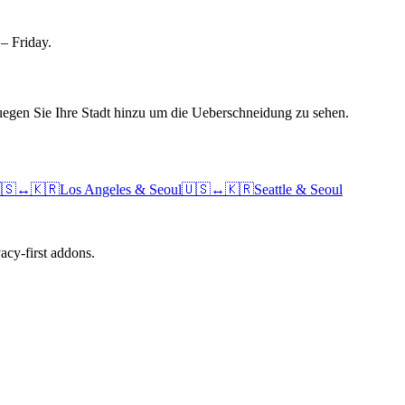
– Friday.
uegen Sie Ihre Stadt hinzu um die Ueberschneidung zu sehen.
🇸
↔
🇰🇷
Los Angeles
&
Seoul
🇺🇸
↔
🇰🇷
Seattle
&
Seoul
cy-first addons.