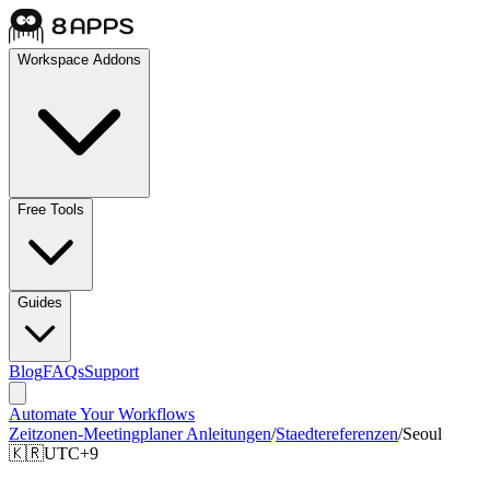
Workspace Addons
Free Tools
Guides
Blog
FAQs
Support
Automate Your Workflows
Zeitzonen-Meetingplaner Anleitungen
/
Staedtereferenzen
/
Seoul
🇰🇷
UTC+9