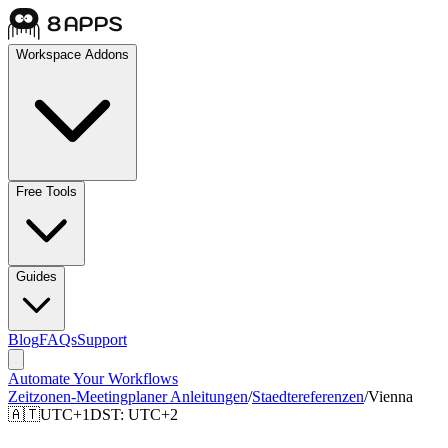
Workspace Addons
Free Tools
Guides
Blog
FAQs
Support
Automate Your Workflows
Zeitzonen-Meetingplaner Anleitungen
/
Staedtereferenzen
/
Vienna
🇦🇹
UTC+1
DST:
UTC+2