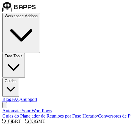
Workspace Addons
Free Tools
Guides
Blog
FAQs
Support
Automate Your Workflows
Guias do Planejador de Reunioes por Fuso Horario
/
Conversores de F
🇧🇷
BRT
→
🇬🇧
GMT