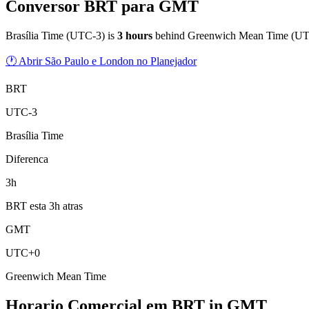
Conversor BRT para GMT
Brasília Time
(
UTC-3
) is
3
hour
s
behind
Greenwich Mean Time
(
UT
🕐 Abrir São Paulo e London no Planejador
BRT
UTC-3
Brasília Time
Diferenca
3h
BRT esta 3h atras
GMT
UTC+0
Greenwich Mean Time
Horario Comercial em BRT
in
GMT