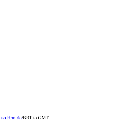
uso Horario
/
BRT to GMT