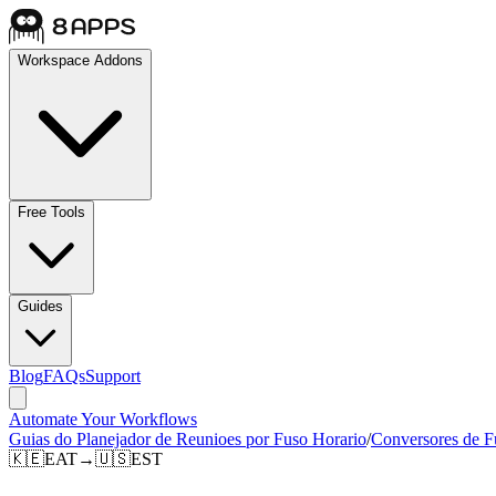
Workspace Addons
Free Tools
Guides
Blog
FAQs
Support
Automate Your Workflows
Guias do Planejador de Reunioes por Fuso Horario
/
Conversores de F
🇰🇪
EAT
→
🇺🇸
EST