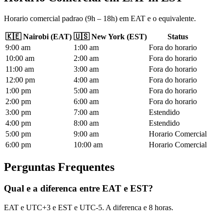
Horario comercial padrao (9h – 18h) em EAT e o equivalente.
🇰🇪
Nairobi
(
EAT
)
🇺🇸
New York
(
EST
)
Status
9
:00
am
1
:00
am
Fora do horario
10
:00
am
2
:00
am
Fora do horario
11
:00
am
3
:00
am
Fora do horario
12
:00
pm
4
:00
am
Fora do horario
1
:00
pm
5
:00
am
Fora do horario
2
:00
pm
6
:00
am
Fora do horario
3
:00
pm
7
:00
am
Estendido
4
:00
pm
8
:00
am
Estendido
5
:00
pm
9
:00
am
Horario Comercial
6
:00
pm
10
:00
am
Horario Comercial
Perguntas Frequentes
Qual e a diferenca entre EAT e EST?
EAT e UTC+3 e EST e UTC-5. A diferenca e 8 horas.