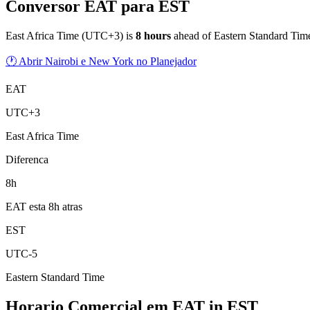
Conversor EAT para EST
East Africa Time
(
UTC+3
) is
8
hour
s
ahead of
Eastern Standard Tim
🕐 Abrir Nairobi e New York no Planejador
EAT
UTC+3
East Africa Time
Diferenca
8h
EAT esta 8h atras
EST
UTC-5
Eastern Standard Time
Horario Comercial em EAT
in
EST