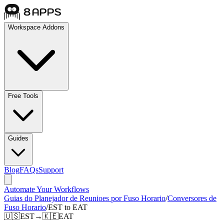
Workspace Addons
Free Tools
Guides
Blog
FAQs
Support
Automate Your Workflows
Guias do Planejador de Reunioes por Fuso Horario
/
Conversores de
Fuso Horario
/
EST to EAT
🇺🇸
EST
→
🇰🇪
EAT