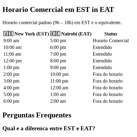
Horario Comercial em EST
in
EAT
Horario comercial padrao (9h – 18h) em EST e o equivalente.
🇺🇸
New York
(
EST
)
🇰🇪
Nairobi
(
EAT
)
Status
9
:00
am
5
:00
pm
Horario Comercial
10
:00
am
6
:00
pm
Estendido
11
:00
am
7
:00
pm
Estendido
12
:00
pm
8
:00
pm
Estendido
1
:00
pm
9
:00
pm
Estendido
2
:00
pm
10
:00
pm
Fora do horario
3
:00
pm
11
:00
pm
Fora do horario
4
:00
pm
12
:00
am
Fora do horario
5
:00
pm
1
:00
am
Fora do horario
6
:00
pm
2
:00
am
Fora do horario
Perguntas Frequentes
Qual e a diferenca entre EST e EAT?