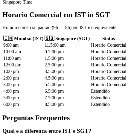
Singapore Time
Horario Comercial em IST
in
SGT
Horario comercial padrao (9h – 18h) em IST e o equivalente.
🇮🇳
Mumbai
(
IST
)
🇸🇬
Singapore
(
SGT
)
Status
9
:00
am
11.5
:00
am
Horario Comercial
10
:00
am
0.5
:00
pm
Horario Comercial
11
:00
am
1.5
:00
pm
Horario Comercial
12
:00
pm
2.5
:00
pm
Horario Comercial
1
:00
pm
3.5
:00
pm
Horario Comercial
2
:00
pm
4.5
:00
pm
Horario Comercial
3
:00
pm
5.5
:00
pm
Horario Comercial
4
:00
pm
6.5
:00
pm
Estendido
5
:00
pm
7.5
:00
pm
Estendido
6
:00
pm
8.5
:00
pm
Estendido
Perguntas Frequentes
Qual e a diferenca entre IST e SGT?