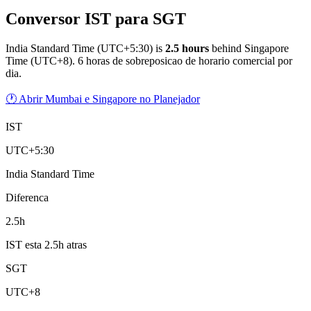
Conversor IST para SGT
India Standard Time
(
UTC+5:30
) is
2.5
hour
s
behind
Singapore
Time
(
UTC+8
).
6 horas de sobreposicao de horario comercial por
dia.
🕐 Abrir Mumbai e Singapore no Planejador
IST
UTC+5:30
India Standard Time
Diferenca
2.5h
IST esta 2.5h atras
SGT
UTC+8