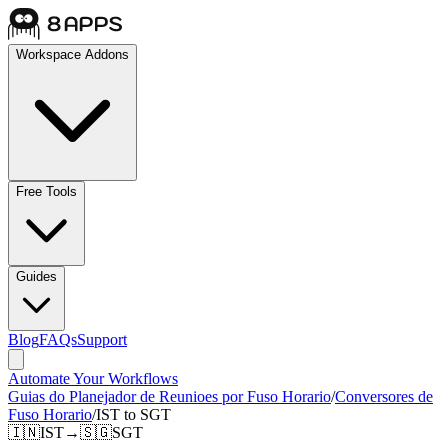
Workspace Addons
Free Tools
Guides
Blog
FAQs
Support
Automate Your Workflows
Guias do Planejador de Reunioes por Fuso Horario
/
Conversores de
Fuso Horario
/
IST to SGT
🇮🇳
IST
→
🇸🇬
SGT