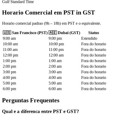
Gulf Standard Time
Horario Comercial em PST
in
GST
Horario comercial padrao (9h – 18h) em PST e o equivalente.
🇺🇸
San Francisco
(
PST
)
🇦🇪
Dubai
(
GST
)
Status
9
:00
am
9
:00
pm
Estendido
10
:00
am
10
:00
pm
Fora do horario
11
:00
am
11
:00
pm
Fora do horario
12
:00
pm
12
:00
am
Fora do horario
1
:00
pm
1
:00
am
Fora do horario
2
:00
pm
2
:00
am
Fora do horario
3
:00
pm
3
:00
am
Fora do horario
4
:00
pm
4
:00
am
Fora do horario
5
:00
pm
5
:00
am
Fora do horario
6
:00
pm
6
:00
am
Fora do horario
Perguntas Frequentes
Qual e a diferenca entre PST e GST?