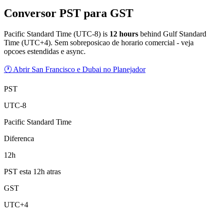
Conversor PST para GST
Pacific Standard Time
(
UTC-8
) is
12
hour
s
behind
Gulf Standard
Time
(
UTC+4
).
Sem sobreposicao de horario comercial - veja
opcoes estendidas e async.
🕐 Abrir San Francisco e Dubai no Planejador
PST
UTC-8
Pacific Standard Time
Diferenca
12h
PST esta 12h atras
GST
UTC+4