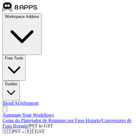
Workspace Addons
Free Tools
Guides
Blog
FAQs
Support
Automate Your Workflows
Guias do Planejador de Reunioes por Fuso Horario
/
Conversores de
Fuso Horario
/
PST to GST
🇺🇸
PST
→
🇦🇪
GST