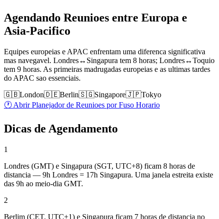
Agendando Reunioes entre Europa e
Asia-Pacifico
Equipes europeias e APAC enfrentam uma diferenca significativa
mas navegavel. Londres↔Singapura tem 8 horas; Londres↔Toquio
tem 9 horas. As primeiras madrugadas europeias e as ultimas tardes
do APAC sao essenciais.
🇬🇧
London
🇩🇪
Berlin
🇸🇬
Singapore
🇯🇵
Tokyo
🕐 Abrir Planejador de Reunioes por Fuso Horario
Dicas de Agendamento
1
Londres (GMT) e Singapura (SGT, UTC+8) ficam 8 horas de
distancia — 9h Londres = 17h Singapura. Uma janela estreita existe
das 9h ao meio-dia GMT.
2
Berlim (CET, UTC+1) e Singapura ficam 7 horas de distancia no