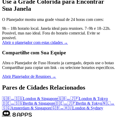
Use a Grade Colorida para Encontrar
Sua Janela
O Planejador mostra uma grade visual de 24 horas com cores:
9h – 18h horario local. Janela ideal para reunioes.
7–9h e 18–22h.
Possivel, mas nao ideal.
Fora do horario comercial. Evite se
possivel.
Abrir o planejador com estas cidades →
Compartilhe com Sua Equipe
Abra o Planejador de Fuso Horario ja carregado, depois use o botao
Compartilhar para copiar um link - ou selecione horarios especificos.
Abrir Planejador de Reunioes →
Pares de Cidades Relacionados
🇬🇧
↔
🇸🇬
London
&
Singapore
🇬🇧
↔
🇯🇵
London
&
Tokyo
🇩🇪
↔
🇸🇬
Berlin
&
Singapore
🇩🇪
↔
🇯🇵
Berlin
&
Tokyo
🇳🇱
↔
🇸🇬
Amsterdam
&
Singapore
🇬🇧
↔
🇦🇺
London
&
Sydney