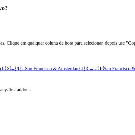
kyo?
das. Clique em qualquer coluna de hora para selecionar, depois use "
o
🇺🇸
↔
🇳🇱
San Francisco
&
Amsterdam
🇺🇸
↔
🇯🇵
San Francisco
cy-first addons.