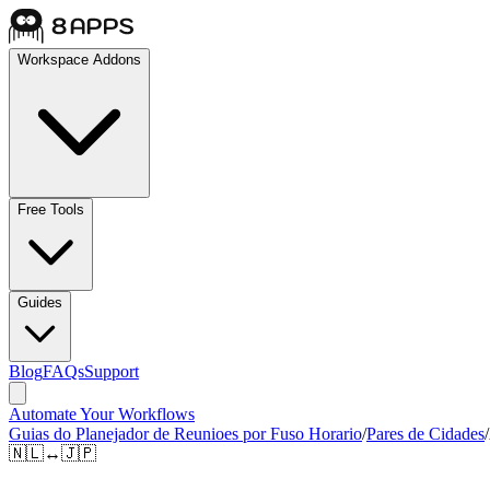
Workspace Addons
Free Tools
Guides
Blog
FAQs
Support
Automate Your Workflows
Guias do Planejador de Reunioes por Fuso Horario
/
Pares de Cidades
/
🇳🇱
↔
🇯🇵