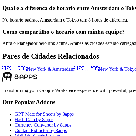
Qual e a diferenca de horario entre Amsterdam e To
No horario padrao, Amsterdam e Tokyo tem 8 horas de diferenca.
Como compartilho o horario com minha equipe?
Abra o Planejador pelo link acima. Ambas as cidades estarao carrega
Pares de Cidades Relacionados
🇺🇸
↔
🇳🇱
New York
&
Amsterdam
🇺🇸
↔
🇯🇵
New York
&
Toky
Transforming your Google Workspace experience with powerful, priva
Our Popular Addons
GPT Mate for Sheets by 8apps
Hash Data by 8apps
Currency Converter by 8apps
Contact Extractor by 8apps
Mail My Sheets by 8apps