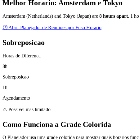
Melhor Horario: Amsterdam e Tokyo
Amsterdam
(
Netherlands
) and
Tokyo
(
Japan
) are
8
hour
s
apart
.
1 ho
🕐 Abrir Planejador de Reunioes por Fuso Horario
Sobreposicao
Horas de Diferenca
8h
Sobreposicao
1h
Agendamento
⚠️ Possivel mas limitado
Como Funciona a Grade Colorida
O Planejador usa uma grade colorida para mostrar quais horarios fun