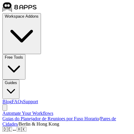
Workspace Addons
Free Tools
Guides
Blog
FAQs
Support
Automate Your Workflows
Guias do Planejador de Reunioes por Fuso Horario
/
Pares de
Cidades
/
Berlin & Hong Kong
🇩🇪
↔
🇭🇰