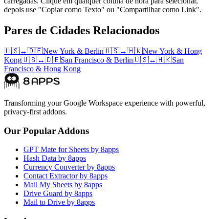
carregadas. Clique em qualquer coluna de hora para selecionar,
depois use "Copiar como Texto" ou "Compartilhar como Link".
Pares de Cidades Relacionados
🇺🇸
↔
🇩🇪
New York
&
Berlin
🇺🇸
↔
🇭🇰
New York
&
Hong
Kong
🇺🇸
↔
🇩🇪
San Francisco
&
Berlin
🇺🇸
↔
🇭🇰
San
Francisco
&
Hong Kong
Transforming your Google Workspace experience with powerful,
privacy-first addons.
Our Popular Addons
GPT Mate for Sheets by 8apps
Hash Data by 8apps
Currency Converter by 8apps
Contact Extractor by 8apps
Mail My Sheets by 8apps
Drive Guard by 8apps
Mail to Drive by 8apps