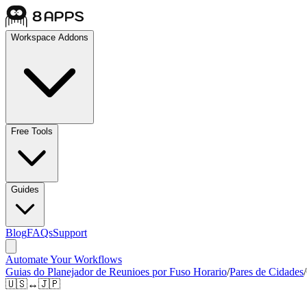
Workspace Addons
Free Tools
Guides
Blog
FAQs
Support
Automate Your Workflows
Guias do Planejador de Reunioes por Fuso Horario
/
Pares de Cidades
/
🇺🇸
↔
🇯🇵