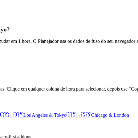
kyo?
 mudar em 1 hora. O Planejador usa os dados de fuso do seu navegador 
das. Clique em qualquer coluna de hora para selecionar, depois use "
🇺🇸
↔
🇯🇵
Los Angeles
&
Tokyo
🇺🇸
↔
🇬🇧
Chicago
&
London
cy-first addons.