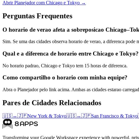
Abrir Planejador com Chicago e Tokyo →
Perguntas Frequentes
O horario de verao afeta a sobreposicao Chicago–To
Sim. Se uma das cidades observa horario de verao, a diferenca pode
Qual e a diferenca de horario entre Chicago e Tokyo?
No horario padrao, Chicago e Tokyo tem 15 horas de diferenca.
Como compartilho o horario com minha equipe?
Abra o Planejador pelo link acima. Ambas as cidades estarao carrega
Pares de Cidades Relacionados
🇺🇸
↔
🇯🇵
New York
&
Tokyo
🇺🇸
↔
🇯🇵
San Francisco
&
Tokyo
Transforming your Google Workspace experience with powerful, priva