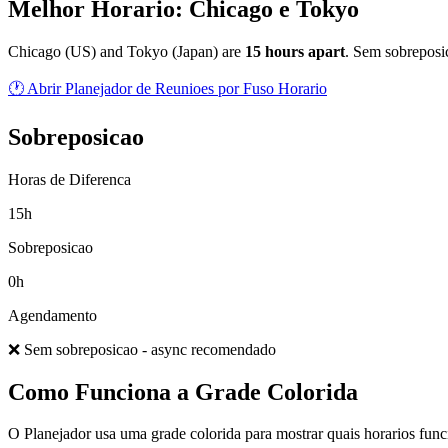
Melhor Horario: Chicago e Tokyo
Chicago
(
US
) and
Tokyo
(
Japan
) are
15
hour
s
apart
.
Sem sobreposic
🕐 Abrir Planejador de Reunioes por Fuso Horario
Sobreposicao
Horas de Diferenca
15h
Sobreposicao
0h
Agendamento
❌ Sem sobreposicao - async recomendado
Como Funciona a Grade Colorida
O Planejador usa uma grade colorida para mostrar quais horarios fun