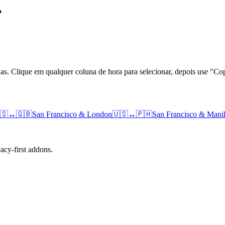
?
das. Clique em qualquer coluna de hora para selecionar, depois use "
🇸
↔
🇬🇧
San Francisco
&
London
🇺🇸
↔
🇵🇭
San Francisco
&
Mani
cy-first addons.