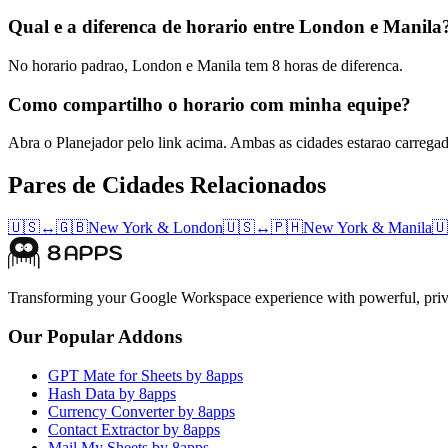
Qual e a diferenca de horario entre London e Manila
No horario padrao, London e Manila tem 8 horas de diferenca.
Como compartilho o horario com minha equipe?
Abra o Planejador pelo link acima. Ambas as cidades estarao carrega
Pares de Cidades Relacionados
🇺🇸
↔
🇬🇧
New York
&
London
🇺🇸
↔
🇵🇭
New York
&
Manila
🇺
Transforming your Google Workspace experience with powerful, priva
Our Popular Addons
GPT Mate for Sheets by 8apps
Hash Data by 8apps
Currency Converter by 8apps
Contact Extractor by 8apps
Mail My Sheets by 8apps