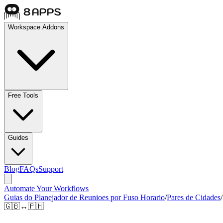
Workspace Addons
Free Tools
Guides
Blog
FAQs
Support
Automate Your Workflows
Guias do Planejador de Reunioes por Fuso Horario
/
Pares de Cidades
/
🇬🇧
↔
🇵🇭