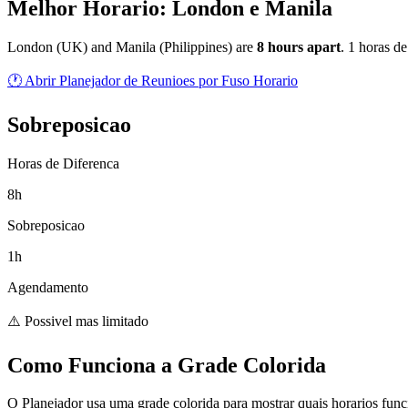
Melhor Horario: London e Manila
London
(
UK
) and
Manila
(
Philippines
) are
8
hour
s
apart
.
1 horas de
🕐 Abrir Planejador de Reunioes por Fuso Horario
Sobreposicao
Horas de Diferenca
8h
Sobreposicao
1h
Agendamento
⚠️ Possivel mas limitado
Como Funciona a Grade Colorida
O Planejador usa uma grade colorida para mostrar quais horarios fun