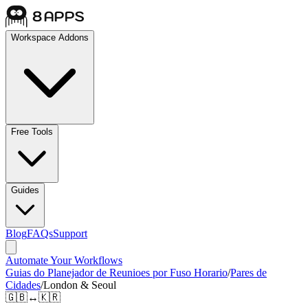
Workspace Addons
Free Tools
Guides
Blog
FAQs
Support
Automate Your Workflows
Guias do Planejador de Reunioes por Fuso Horario
/
Pares de
Cidades
/
London & Seoul
🇬🇧
↔
🇰🇷