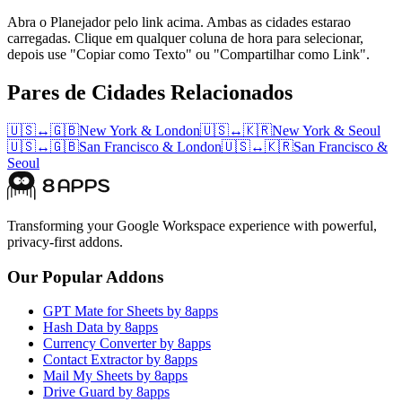
Abra o Planejador pelo link acima. Ambas as cidades estarao
carregadas. Clique em qualquer coluna de hora para selecionar,
depois use "Copiar como Texto" ou "Compartilhar como Link".
Pares de Cidades Relacionados
🇺🇸
↔
🇬🇧
New York
&
London
🇺🇸
↔
🇰🇷
New York
&
Seoul
🇺🇸
↔
🇬🇧
San Francisco
&
London
🇺🇸
↔
🇰🇷
San Francisco
&
Seoul
Transforming your Google Workspace experience with powerful,
privacy-first addons.
Our Popular Addons
GPT Mate for Sheets by 8apps
Hash Data by 8apps
Currency Converter by 8apps
Contact Extractor by 8apps
Mail My Sheets by 8apps
Drive Guard by 8apps