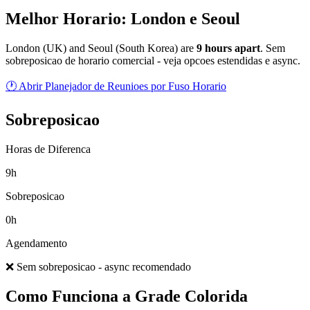
Melhor Horario: London e Seoul
London
(
UK
) and
Seoul
(
South Korea
) are
9
hour
s
apart
.
Sem
sobreposicao de horario comercial - veja opcoes estendidas e async.
🕐 Abrir Planejador de Reunioes por Fuso Horario
Sobreposicao
Horas de Diferenca
9h
Sobreposicao
0h
Agendamento
❌ Sem sobreposicao - async recomendado
Como Funciona a Grade Colorida