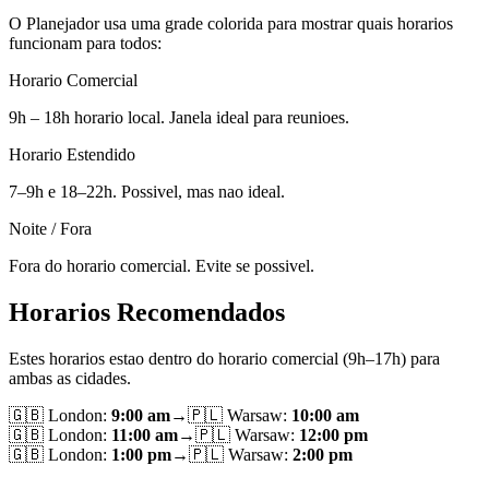
O Planejador usa uma grade colorida para mostrar quais horarios
funcionam para todos:
Horario Comercial
9h – 18h horario local. Janela ideal para reunioes.
Horario Estendido
7–9h e 18–22h. Possivel, mas nao ideal.
Noite / Fora
Fora do horario comercial. Evite se possivel.
Horarios Recomendados
Estes horarios estao dentro do horario comercial (9h–17h) para
ambas as cidades.
🇬🇧
London
:
9:00 am
→
🇵🇱
Warsaw
:
10:00 am
🇬🇧
London
:
11:00 am
→
🇵🇱
Warsaw
:
12:00 pm
🇬🇧
London
:
1:00 pm
→
🇵🇱
Warsaw
:
2:00 pm