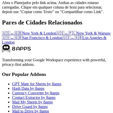
Abra o Planejador pelo link acima. Ambas as cidades estarao
carregadas. Clique em qualquer coluna de hora para selecionar,
depois use "Copiar como Texto" ou "Compartilhar como Link".
Pares de Cidades Relacionados
🇺🇸
↔
🇬🇧
New York
&
London
🇺🇸
↔
🇵🇱
New York
&
Warsaw
🇺🇸
↔
🇬🇧
San Francisco
&
London
🇺🇸
↔
🇬🇧
Los Angeles
&
London
Transforming your Google Workspace experience with powerful,
privacy-first addons.
Our Popular Addons
GPT Mate for Sheets by 8apps
Hash Data by 8apps
Currency Converter by 8apps
Contact Extractor by 8apps
Mail My Sheets by 8apps
Drive Guard by 8apps
Mail to Drive by 8apps