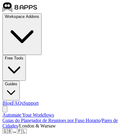
Workspace Addons
Free Tools
Guides
Blog
FAQs
Support
Automate Your Workflows
Guias do Planejador de Reunioes por Fuso Horario
/
Pares de
Cidades
/
London & Warsaw
🇬🇧
↔
🇵🇱