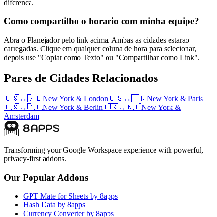
diferenca.
Como compartilho o horario com minha equipe?
Abra o Planejador pelo link acima. Ambas as cidades estarao
carregadas. Clique em qualquer coluna de hora para selecionar,
depois use "Copiar como Texto" ou "Compartilhar como Link".
Pares de Cidades Relacionados
🇺🇸
↔
🇬🇧
New York
&
London
🇺🇸
↔
🇫🇷
New York
&
Paris
🇺🇸
↔
🇩🇪
New York
&
Berlin
🇺🇸
↔
🇳🇱
New York
&
Amsterdam
Transforming your Google Workspace experience with powerful,
privacy-first addons.
Our Popular Addons
GPT Mate for Sheets by 8apps
Hash Data by 8apps
Currency Converter by 8apps