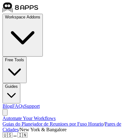
Workspace Addons
Free Tools
Guides
Blog
FAQs
Support
Automate Your Workflows
Guias do Planejador de Reunioes por Fuso Horario
/
Pares de
Cidades
/
New York & Bangalore
🇺🇸
↔
🇮🇳