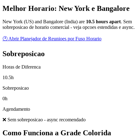
Melhor Horario: New York e Bangalore
New York
(
US
) and
Bangalore
(
India
) are
10.5
hour
s
apart
.
Sem
sobreposicao de horario comercial - veja opcoes estendidas e async.
🕐 Abrir Planejador de Reunioes por Fuso Horario
Sobreposicao
Horas de Diferenca
10.5h
Sobreposicao
0h
Agendamento
❌ Sem sobreposicao - async recomendado
Como Funciona a Grade Colorida