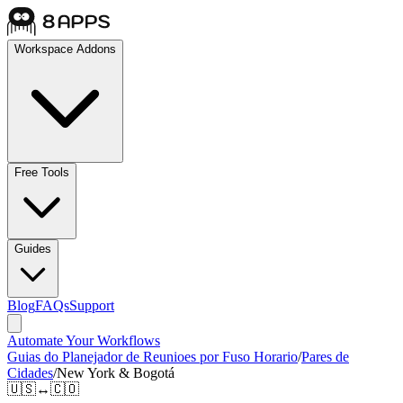
Workspace Addons
Free Tools
Guides
Blog
FAQs
Support
Automate Your Workflows
Guias do Planejador de Reunioes por Fuso Horario
/
Pares de
Cidades
/
New York & Bogotá
🇺🇸
↔
🇨🇴