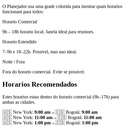
O Planejador usa uma grade colorida para mostrar quais horarios
funcionam para todos:
Horario Comercial
9h – 18h horario local. Janela ideal para reunioes.
Horario Estendido
7–9h e 18–22h. Possivel, mas nao ideal.
Noite / Fora
Fora do horario comercial. Evite se possivel.
Horarios Recomendados
Estes horarios estao dentro do horario comercial (9h–17h) para
ambas as cidades.
🇺🇸
New York
:
9:00 am
→
🇨🇴
Bogotá
:
9:00 am
🇺🇸
New York
:
11:00 am
→
🇨🇴
Bogotá
:
11:00 am
🇺🇸
New York
:
1:00 pm
→
🇨🇴
Bogotá
:
1:00 pm