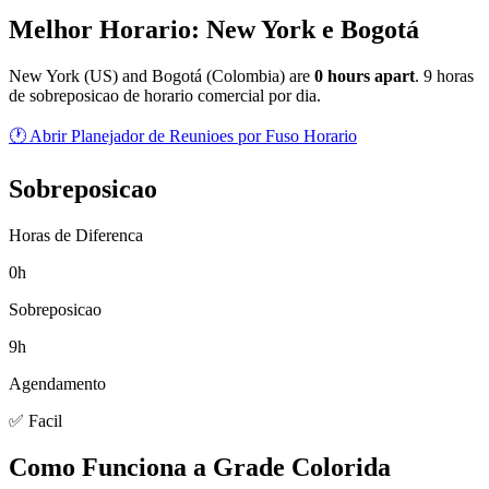
Melhor Horario: New York e Bogotá
New York
(
US
) and
Bogotá
(
Colombia
) are
0
hour
s
apart
.
9 horas
de sobreposicao de horario comercial por dia.
🕐 Abrir Planejador de Reunioes por Fuso Horario
Sobreposicao
Horas de Diferenca
0h
Sobreposicao
9h
Agendamento
✅ Facil
Como Funciona a Grade Colorida