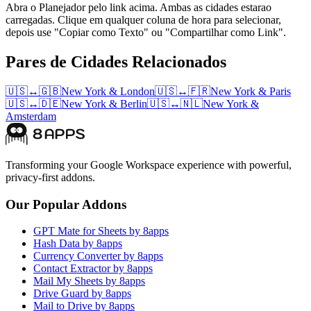
Abra o Planejador pelo link acima. Ambas as cidades estarao
carregadas. Clique em qualquer coluna de hora para selecionar,
depois use "Copiar como Texto" ou "Compartilhar como Link".
Pares de Cidades Relacionados
🇺🇸
↔
🇬🇧
New York
&
London
🇺🇸
↔
🇫🇷
New York
&
Paris
🇺🇸
↔
🇩🇪
New York
&
Berlin
🇺🇸
↔
🇳🇱
New York
&
Amsterdam
Transforming your Google Workspace experience with powerful,
privacy-first addons.
Our Popular Addons
GPT Mate for Sheets by 8apps
Hash Data by 8apps
Currency Converter by 8apps
Contact Extractor by 8apps
Mail My Sheets by 8apps
Drive Guard by 8apps
Mail to Drive by 8apps