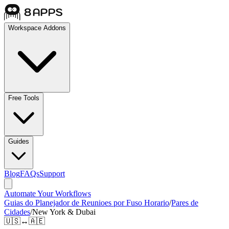
Workspace Addons
Free Tools
Guides
Blog
FAQs
Support
Automate Your Workflows
Guias do Planejador de Reunioes por Fuso Horario
/
Pares de
Cidades
/
New York & Dubai
🇺🇸
↔
🇦🇪