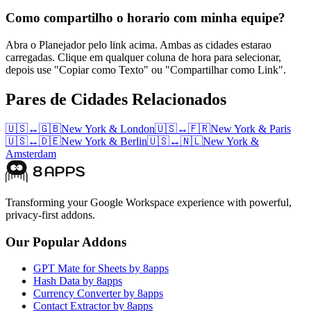
Como compartilho o horario com minha equipe?
Abra o Planejador pelo link acima. Ambas as cidades estarao
carregadas. Clique em qualquer coluna de hora para selecionar,
depois use "Copiar como Texto" ou "Compartilhar como Link".
Pares de Cidades Relacionados
🇺🇸
↔
🇬🇧
New York
&
London
🇺🇸
↔
🇫🇷
New York
&
Paris
🇺🇸
↔
🇩🇪
New York
&
Berlin
🇺🇸
↔
🇳🇱
New York
&
Amsterdam
Transforming your Google Workspace experience with powerful,
privacy-first addons.
Our Popular Addons
GPT Mate for Sheets by 8apps
Hash Data by 8apps
Currency Converter by 8apps
Contact Extractor by 8apps