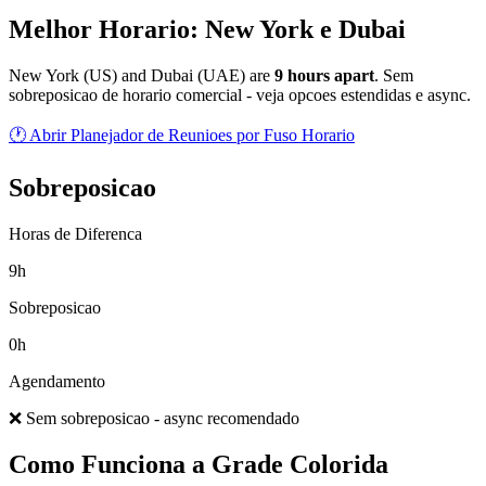
Melhor Horario: New York e Dubai
New York
(
US
) and
Dubai
(
UAE
) are
9
hour
s
apart
.
Sem
sobreposicao de horario comercial - veja opcoes estendidas e async.
🕐 Abrir Planejador de Reunioes por Fuso Horario
Sobreposicao
Horas de Diferenca
9h
Sobreposicao
0h
Agendamento
❌ Sem sobreposicao - async recomendado
Como Funciona a Grade Colorida