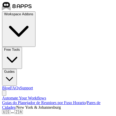
Workspace Addons
Free Tools
Guides
Blog
FAQs
Support
Automate Your Workflows
Guias do Planejador de Reunioes por Fuso Horario
/
Pares de
Cidades
/
New York & Johannesburg
🇺🇸
↔
🇿🇦