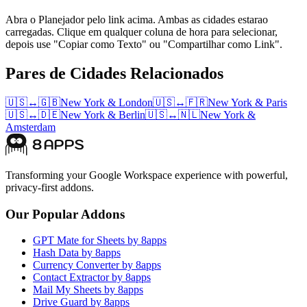
Abra o Planejador pelo link acima. Ambas as cidades estarao
carregadas. Clique em qualquer coluna de hora para selecionar,
depois use "Copiar como Texto" ou "Compartilhar como Link".
Pares de Cidades Relacionados
🇺🇸
↔
🇬🇧
New York
&
London
🇺🇸
↔
🇫🇷
New York
&
Paris
🇺🇸
↔
🇩🇪
New York
&
Berlin
🇺🇸
↔
🇳🇱
New York
&
Amsterdam
Transforming your Google Workspace experience with powerful,
privacy-first addons.
Our Popular Addons
GPT Mate for Sheets by 8apps
Hash Data by 8apps
Currency Converter by 8apps
Contact Extractor by 8apps
Mail My Sheets by 8apps
Drive Guard by 8apps