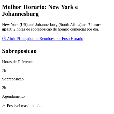
Melhor Horario: New York e
Johannesburg
New York
(
US
) and
Johannesburg
(
South Africa
) are
7
hour
s
apart
.
2 horas de sobreposicao de horario comercial por dia.
🕐 Abrir Planejador de Reunioes por Fuso Horario
Sobreposicao
Horas de Diferenca
7h
Sobreposicao
2h
Agendamento
⚠️ Possivel mas limitado