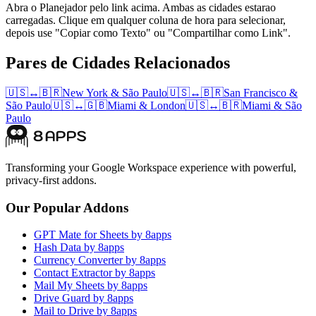
Abra o Planejador pelo link acima. Ambas as cidades estarao
carregadas. Clique em qualquer coluna de hora para selecionar,
depois use "Copiar como Texto" ou "Compartilhar como Link".
Pares de Cidades Relacionados
🇺🇸
↔
🇧🇷
New York
&
São Paulo
🇺🇸
↔
🇧🇷
San Francisco
&
São Paulo
🇺🇸
↔
🇬🇧
Miami
&
London
🇺🇸
↔
🇧🇷
Miami
&
São
Paulo
Transforming your Google Workspace experience with powerful,
privacy-first addons.
Our Popular Addons
GPT Mate for Sheets by 8apps
Hash Data by 8apps
Currency Converter by 8apps
Contact Extractor by 8apps
Mail My Sheets by 8apps
Drive Guard by 8apps
Mail to Drive by 8apps