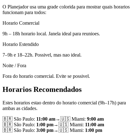
O Planejador usa uma grade colorida para mostrar quais horarios
funcionam para todos:
Horario Comercial
9h – 18h horario local. Janela ideal para reunioes.
Horario Estendido
7–9h e 18–22h. Possivel, mas nao ideal.
Noite / Fora
Fora do horario comercial. Evite se possivel.
Horarios Recomendados
Estes horarios estao dentro do horario comercial (9h–17h) para
ambas as cidades.
🇧🇷
São Paulo
:
11:00 am
→
🇺🇸
Miami
:
9:00 am
🇧🇷
São Paulo
:
1:00 pm
→
🇺🇸
Miami
:
11:00 am
🇧🇷
São Paulo
:
3:00 pm
→
🇺🇸
Miami
:
1:00 pm