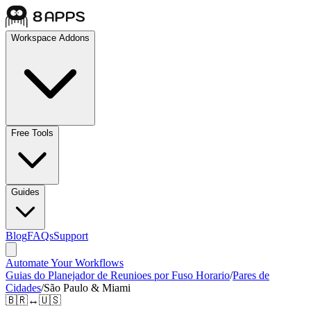
Workspace Addons
Free Tools
Guides
Blog
FAQs
Support
Automate Your Workflows
Guias do Planejador de Reunioes por Fuso Horario
/
Pares de
Cidades
/
São Paulo & Miami
🇧🇷
↔
🇺🇸