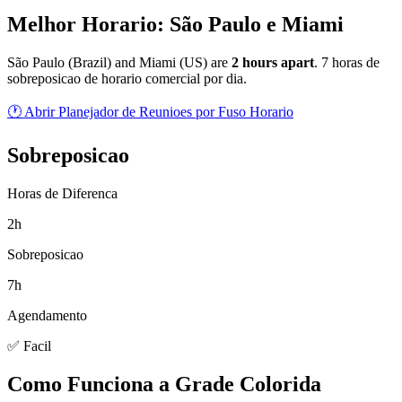
Melhor Horario: São Paulo e Miami
São Paulo
(
Brazil
) and
Miami
(
US
) are
2
hour
s
apart
.
7 horas de
sobreposicao de horario comercial por dia.
🕐 Abrir Planejador de Reunioes por Fuso Horario
Sobreposicao
Horas de Diferenca
2h
Sobreposicao
7h
Agendamento
✅ Facil
Como Funciona a Grade Colorida