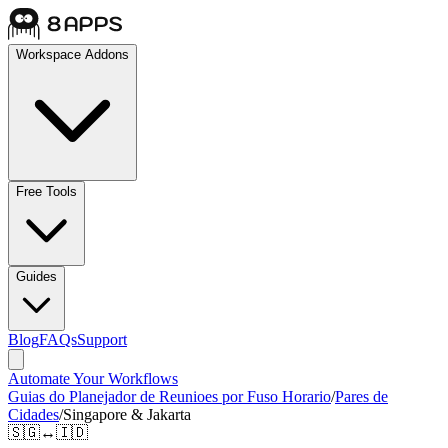
Workspace Addons
Free Tools
Guides
Blog
FAQs
Support
Automate Your Workflows
Guias do Planejador de Reunioes por Fuso Horario
/
Pares de
Cidades
/
Singapore & Jakarta
🇸🇬
↔
🇮🇩