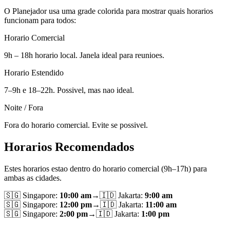
O Planejador usa uma grade colorida para mostrar quais horarios
funcionam para todos:
Horario Comercial
9h – 18h horario local. Janela ideal para reunioes.
Horario Estendido
7–9h e 18–22h. Possivel, mas nao ideal.
Noite / Fora
Fora do horario comercial. Evite se possivel.
Horarios Recomendados
Estes horarios estao dentro do horario comercial (9h–17h) para
ambas as cidades.
🇸🇬
Singapore
:
10:00 am
→
🇮🇩
Jakarta
:
9:00 am
🇸🇬
Singapore
:
12:00 pm
→
🇮🇩
Jakarta
:
11:00 am
🇸🇬
Singapore
:
2:00 pm
→
🇮🇩
Jakarta
:
1:00 pm