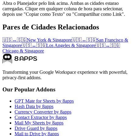
Abra o Planejador pelo link acima. Ambas as cidades estarao
carregadas. Clique em qualquer coluna de hora para selecionar,
depois use "Copiar como Texto" ou "Compartilhar como Link".
Pares de Cidades Relacionados
🇺🇸
↔
🇸🇬
New York
&
Singapore
🇺🇸
↔
🇸🇬
San Francisco
&
Singapore
🇺🇸
↔
🇸🇬
Los Angeles
&
Singapore
🇺🇸
↔
🇸🇬
Chicago
&
Singapore
Transforming your Google Workspace experience with powerful,
privacy-first addons.
Our Popular Addons
GPT Mate for Sheets by 8apps
Hash Data by 8apps
Currency Converter by 8apps
Contact Extractor by 8apps
Mail My Sheets by 8apps
Drive Guard by 8apps
Mail to Drive by 8apps