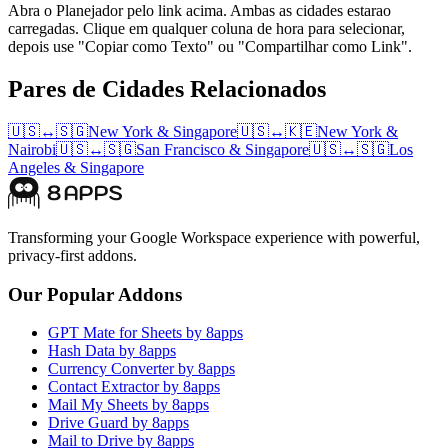
Abra o Planejador pelo link acima. Ambas as cidades estarao
carregadas. Clique em qualquer coluna de hora para selecionar,
depois use "Copiar como Texto" ou "Compartilhar como Link".
Pares de Cidades Relacionados
🇺🇸
↔
🇸🇬
New York
&
Singapore
🇺🇸
↔
🇰🇪
New York
&
Nairobi
🇺🇸
↔
🇸🇬
San Francisco
&
Singapore
🇺🇸
↔
🇸🇬
Los
Angeles
&
Singapore
Transforming your Google Workspace experience with powerful,
privacy-first addons.
Our Popular Addons
GPT Mate for Sheets by 8apps
Hash Data by 8apps
Currency Converter by 8apps
Contact Extractor by 8apps
Mail My Sheets by 8apps
Drive Guard by 8apps
Mail to Drive by 8apps