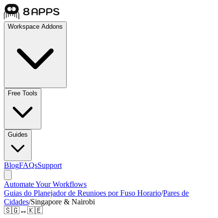
Workspace Addons
Free Tools
Guides
Blog
FAQs
Support
Automate Your Workflows
Guias do Planejador de Reunioes por Fuso Horario
/
Pares de
Cidades
/
Singapore & Nairobi
🇸🇬
↔
🇰🇪