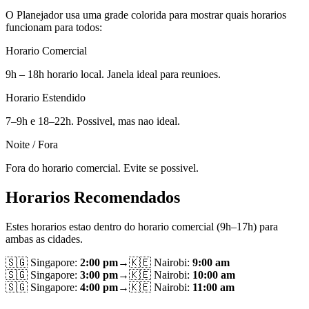
O Planejador usa uma grade colorida para mostrar quais horarios
funcionam para todos:
Horario Comercial
9h – 18h horario local. Janela ideal para reunioes.
Horario Estendido
7–9h e 18–22h. Possivel, mas nao ideal.
Noite / Fora
Fora do horario comercial. Evite se possivel.
Horarios Recomendados
Estes horarios estao dentro do horario comercial (9h–17h) para
ambas as cidades.
🇸🇬
Singapore
:
2:00 pm
→
🇰🇪
Nairobi
:
9:00 am
🇸🇬
Singapore
:
3:00 pm
→
🇰🇪
Nairobi
:
10:00 am
🇸🇬
Singapore
:
4:00 pm
→
🇰🇪
Nairobi
:
11:00 am