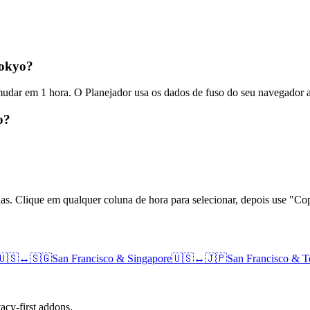
Tokyo?
 mudar em 1 hora. O Planejador usa os dados de fuso do seu navegador 
o?
das. Clique em qualquer coluna de hora para selecionar, depois use "
🇺🇸
↔
🇸🇬
San Francisco
&
Singapore
🇺🇸
↔
🇯🇵
San Francisco
&
T
cy-first addons.