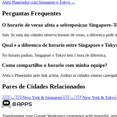
Abrir Planejador com Singapore e Tokyo →
Perguntas Frequentes
O horario de verao afeta a sobreposicao Singapore–
Sim. Se uma das cidades observa horario de verao, a diferenca pode
Qual e a diferenca de horario entre Singapore e Toky
No horario padrao, Singapore e Tokyo tem 1 hora de diferenca.
Como compartilho o horario com minha equipe?
Abra o Planejador pelo link acima. Ambas as cidades estarao carrega
Pares de Cidades Relacionados
🇺🇸
↔
🇸🇬
New York
&
Singapore
🇺🇸
↔
🇯🇵
New York
&
Tokyo
Transforming your Google Workspace experience with powerful, priva