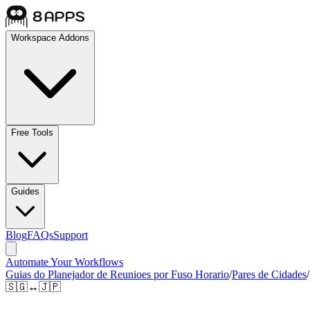
Workspace Addons
Free Tools
Guides
Blog
FAQs
Support
Automate Your Workflows
Guias do Planejador de Reunioes por Fuso Horario
/
Pares de Cidades
/
🇸🇬
↔
🇯🇵