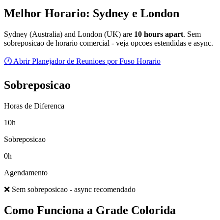
Melhor Horario: Sydney e London
Sydney
(
Australia
) and
London
(
UK
) are
10
hour
s
apart
.
Sem
sobreposicao de horario comercial - veja opcoes estendidas e async.
🕐 Abrir Planejador de Reunioes por Fuso Horario
Sobreposicao
Horas de Diferenca
10h
Sobreposicao
0h
Agendamento
❌ Sem sobreposicao - async recomendado
Como Funciona a Grade Colorida