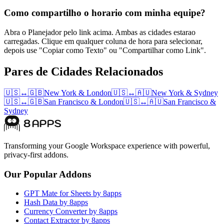
Como compartilho o horario com minha equipe?
Abra o Planejador pelo link acima. Ambas as cidades estarao
carregadas. Clique em qualquer coluna de hora para selecionar,
depois use "Copiar como Texto" ou "Compartilhar como Link".
Pares de Cidades Relacionados
🇺🇸
↔
🇬🇧
New York
&
London
🇺🇸
↔
🇦🇺
New York
&
Sydney
🇺🇸
↔
🇬🇧
San Francisco
&
London
🇺🇸
↔
🇦🇺
San Francisco
&
Sydney
Transforming your Google Workspace experience with powerful,
privacy-first addons.
Our Popular Addons
GPT Mate for Sheets by 8apps
Hash Data by 8apps
Currency Converter by 8apps
Contact Extractor by 8apps