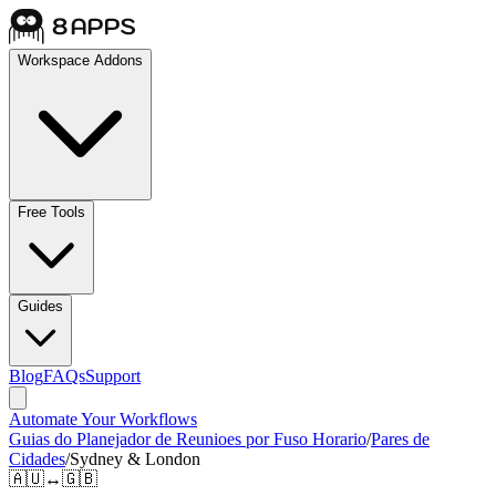
Workspace Addons
Free Tools
Guides
Blog
FAQs
Support
Automate Your Workflows
Guias do Planejador de Reunioes por Fuso Horario
/
Pares de
Cidades
/
Sydney & London
🇦🇺
↔
🇬🇧