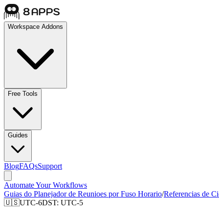
Workspace Addons
Free Tools
Guides
Blog
FAQs
Support
Automate Your Workflows
Guias do Planejador de Reunioes por Fuso Horario
/
Referencias de C
🇺🇸
UTC-6
DST:
UTC-5