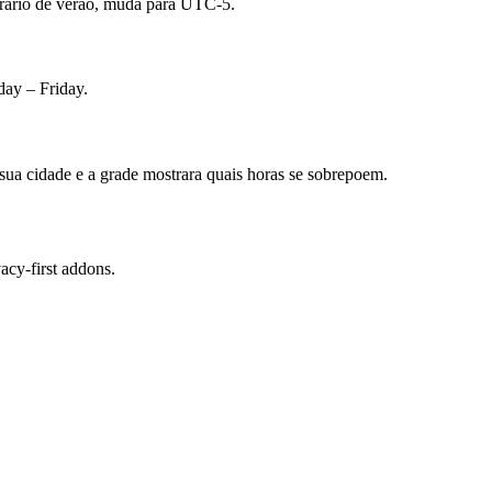
rario de verao, muda para UTC-5.
ay – Friday.
 sua cidade e a grade mostrara quais horas se sobrepoem.
cy-first addons.