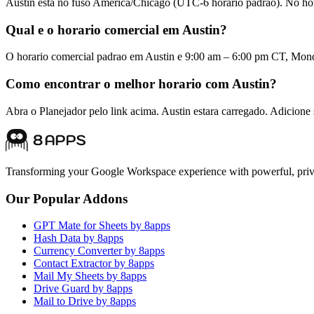
Austin esta no fuso America/Chicago (UTC-6 horario padrao). No ho
Qual e o horario comercial em Austin?
O horario comercial padrao em Austin e 9:00 am – 6:00 pm CT, Mond
Como encontrar o melhor horario com Austin?
Abra o Planejador pelo link acima. Austin estara carregado. Adicione
Transforming your Google Workspace experience with powerful, priva
Our Popular Addons
GPT Mate for Sheets by 8apps
Hash Data by 8apps
Currency Converter by 8apps
Contact Extractor by 8apps
Mail My Sheets by 8apps
Drive Guard by 8apps
Mail to Drive by 8apps